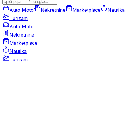
Auto Moto
Nekretnine
Marketplace
Nautika
Turizam
Auto Moto
Nekretnine
Marketplace
Nautika
Turizam
Auto Moto
Rabljeni automobili
Novi automobili
Motocikli / motori
Gospodarska vozila
Rezervni dijelovi i oprema
Kamperi i kamp prikolice