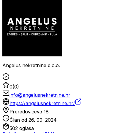
Angelus nekretnine d.o.o.
0
(
0
)
info@angelusnekretnine.hr
https://angelusnekretnine.hr/
Preradovićeva 18
Član od
26. 09. 2024.
502
oglasa