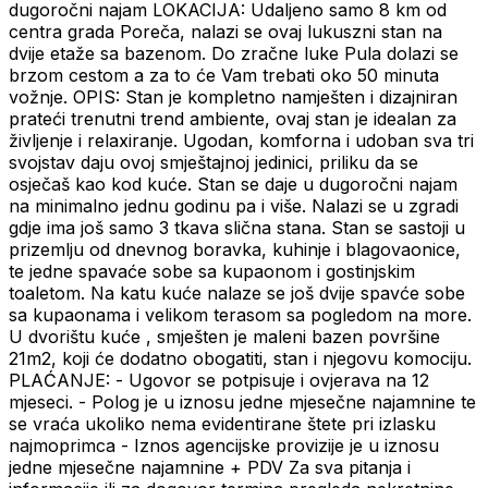
dugoročni najam LOKACIJA: Udaljeno samo 8 km od
centra grada Poreča, nalazi se ovaj lukuszni stan na
dvije etaže sa bazenom. Do zračne luke Pula dolazi se
brzom cestom a za to će Vam trebati oko 50 minuta
vožnje. OPIS: Stan je kompletno namješten i dizajniran
prateći trenutni trend ambiente, ovaj stan je idealan za
življenje i relaxiranje. Ugodan, komforna i udoban sva tri
svojstav daju ovoj smještajnoj jedinici, priliku da se
osječaš kao kod kuće. Stan se daje u dugoročni najam
na minimalno jednu godinu pa i više. Nalazi se u zgradi
gdje ima još samo 3 tkava slična stana. Stan se sastoji u
prizemlju od dnevnog boravka, kuhinje i blagovaonice,
te jedne spavaće sobe sa kupaonom i gostinjskim
toaletom. Na katu kuće nalaze se još dvije spavće sobe
sa kupaonama i velikom terasom sa pogledom na more.
U dvorištu kuće , smješten je maleni bazen površine
21m2, koji će dodatno obogatiti, stan i njegovu komociju.
PLAĆANJE: - Ugovor se potpisuje i ovjerava na 12
mjeseci. - Polog je u iznosu jedne mjesečne najamnine te
se vraća ukoliko nema evidentirane štete pri izlasku
najmoprimca - Iznos agencijske provizije je u iznosu
jedne mjesečne najamnine + PDV Za sva pitanja i