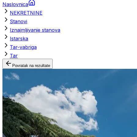
Naslovnica
NEKRETNINE
Stanovi
Iznajmljivanje stanova
Istarska
Tar-vabriga
Tar
Povratak na rezultate