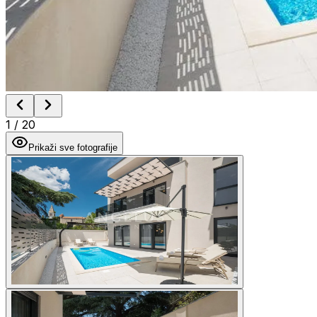
1
/
20
Prikaži sve fotografije