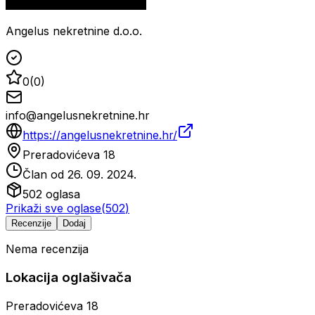
Angelus nekretnine d.o.o.
0
(
0
)
info@angelusnekretnine.hr
https://angelusnekretnine.hr/
Preradovićeva 18
Član od
26. 09. 2024.
502
oglasa
Prikaži sve oglase
(
502
)
Recenzije
Dodaj
Nema recenzija
Lokacija oglašivača
Preradovićeva 18