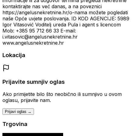
informacije ili za dogovor termina pregleda nekretnine
kontaktirajte nas već danas, a na poveznici
https://angelusnekretnine.hr/o-nama možete pogledati
naše Opće uvjete poslovanja. ID KOD AGENCIJE: 5989
Igor Vitasović Voditelj ureda Pula i agent s licencom
Mob: +385 95 712 66 33 E-mail:
i.vitasovic@angelusnekretnine.hr
www.angelusnekretnine.hr
Lokacija
Prijavite sumnjiv oglas
Ako primijetite bilo što neobično ili sumnjivo u ovom
oglasu, prijavite nam.
Prijavi oglas →
Trgovina