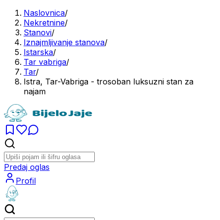
Naslovnica
/
Nekretnine
/
Stanovi
/
Iznajmljivanje stanova
/
Istarska
/
Tar vabriga
/
Tar
/
Istra, Tar-Vabriga - trosoban luksuzni stan za
najam
Predaj oglas
Profil