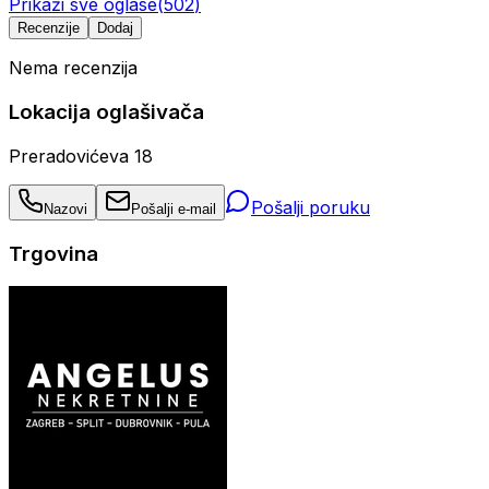
Prikaži sve oglase
(
502
)
Recenzije
Dodaj
Nema recenzija
Lokacija oglašivača
Preradovićeva 18
Pošalji poruku
Nazovi
Pošalji e-mail
Trgovina