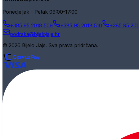
Ponedjeljak - Petak 09:00-17:00
+385 95 2018 509
+385 95 2018 510
+385 95 201
podrska@bijelojaje.hr
© 2026 Bijelo Jaje. Sva prava pridržana.