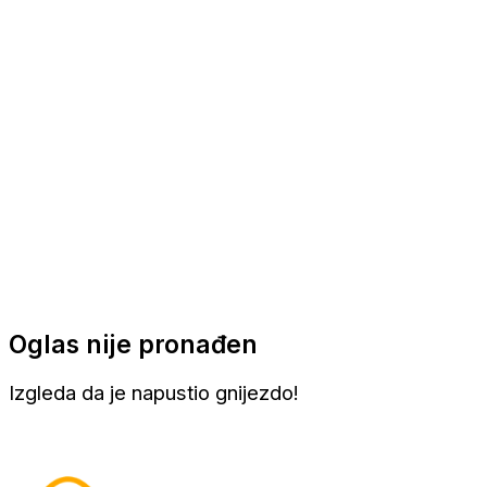
Apartmani
Sobe
Kuće za odmor
Aranžmani
Oglas nije pronađen
Izgleda da je napustio gnijezdo!