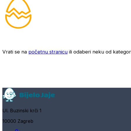
Vrati se na
početnu stranicu
ili odaberi neku od kategori
Ul. Buzinski krči 1
10000 Zagreb