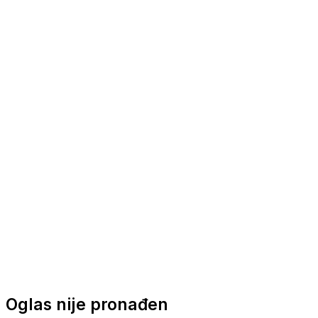
Nautička oprema
Brodski motori
Turizam
Apartmani
Sobe
Kuće za odmor
Aranžmani
Oglas nije pronađen