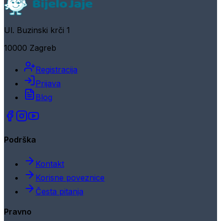
Ul. Buzinski krči 1
10000 Zagreb
Registracija
Prijava
Blog
Podrška
Kontakt
Korisne poveznice
Česta pitanja
Pravno