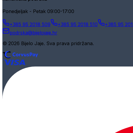
Ponedjeljak - Petak 09:00-17:00
+385 95 2018 509
+385 95 2018 510
+385 95 201
podrska@bijelojaje.hr
© 2026 Bijelo Jaje. Sva prava pridržana.