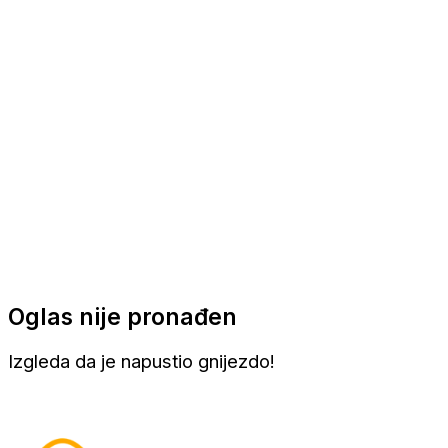
Apartmani
Sobe
Kuće za odmor
Aranžmani
Oglas nije pronađen
Izgleda da je napustio gnijezdo!