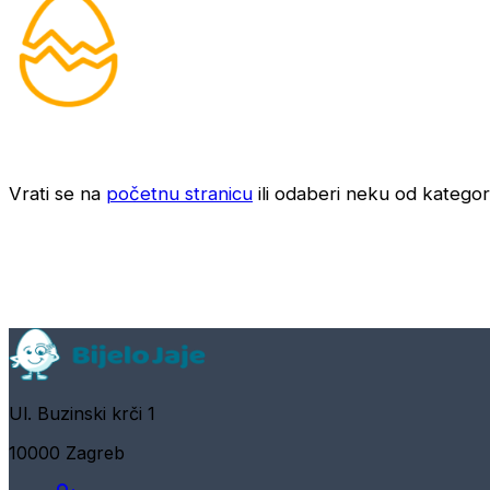
Vrati se na
početnu stranicu
ili odaberi neku od kategori
Ul. Buzinski krči 1
10000 Zagreb