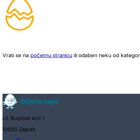
Vrati se na
početnu stranicu
ili odaberi neku od kategori
Ul. Buzinski krči 1
10000 Zagreb