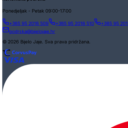
Ponedjeljak - Petak 09:00-17:00
+385 95 2018 509
+385 95 2018 510
+385 95 201
podrska@bijelojaje.hr
© 2026 Bijelo Jaje. Sva prava pridržana.