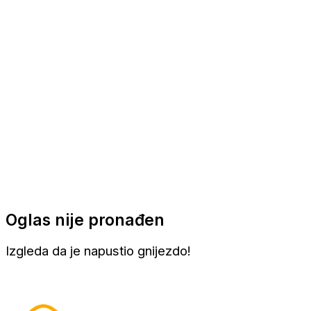
Apartmani
Sobe
Kuće za odmor
Aranžmani
Oglas nije pronađen
Izgleda da je napustio gnijezdo!