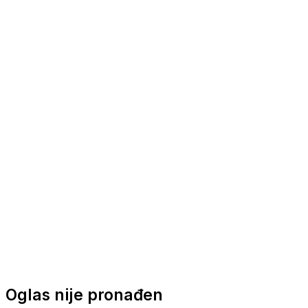
Nautička oprema
Brodski motori
Turizam
Apartmani
Sobe
Kuće za odmor
Aranžmani
Oglas nije pronađen