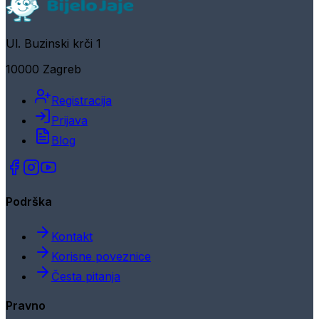
Ul. Buzinski krči 1
10000 Zagreb
Registracija
Prijava
Blog
Podrška
Kontakt
Korisne poveznice
Česta pitanja
Pravno