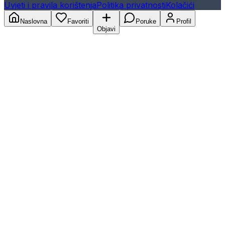
Uvjeti i pravila korištenja
Politika privatnosti
Kolačići
Naslovna
Favoriti
Poruke
Profil
Objavi