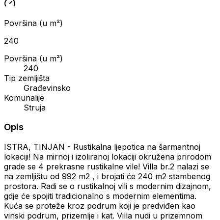
Površina (u m²)
240
Površina (u m²)
240
Tip zemljišta
Građevinsko
Komunalije
Struja
Opis
ISTRA, TINJAN - Rustikalna ljepotica na šarmantnoj
lokaciji! Na mirnoj i izoliranoj lokaciji okružena prirodom
grade se 4 prekrasne rustikalne vile! Villa br.2 nalazi se
na zemljištu od 992 m2 , i brojati će 240 m2 stambenog
prostora. Radi se o rustikalnoj vili s modernim dizajnom,
gdje će spojiti tradicionalno s modernim elementima.
Kuća se proteže kroz podrum koji je predviđen kao
vinski podrum, prizemlje i kat. Villa nudi u prizemnom