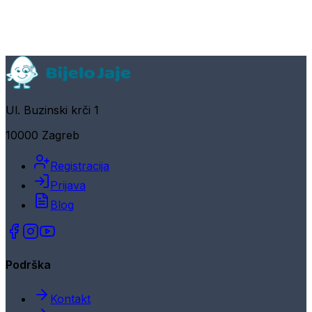
Ul. Buzinski krči 1
10000 Zagreb
Registracija
Prijava
Blog
Podrška
Kontakt