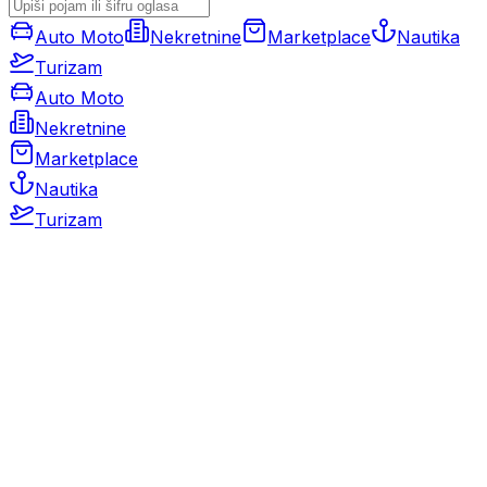
Auto Moto
Nekretnine
Marketplace
Nautika
Turizam
Auto Moto
Nekretnine
Marketplace
Nautika
Turizam
Auto Moto
Rabljeni automobili
Novi automobili
Motocikli / motori
Gospodarska vozila
Rezervni dijelovi i oprema
Kamperi i kamp prikolice