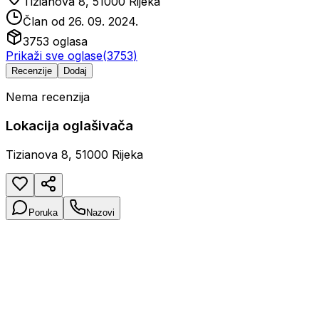
Tizianova 8, 51000 Rijeka
Član od
26. 09. 2024.
3753
oglasa
Prikaži sve oglase
(
3753
)
Recenzije
Dodaj
Nema recenzija
Lokacija oglašivača
Tizianova 8, 51000 Rijeka
Poruka
Nazovi