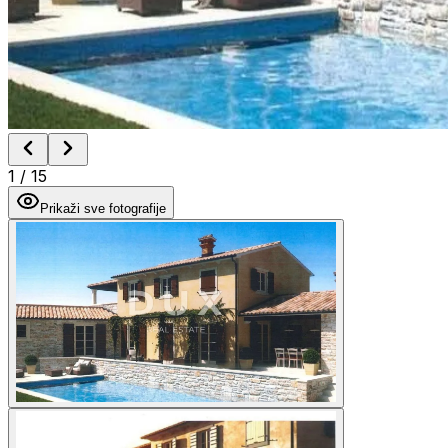
1
/
15
Prikaži sve fotografije