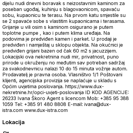
dijelu nudi dnevni boravak s neizostavnim kaminom za
poseban ugođaj, kuhinju s blagovaonicom, spavaću
sobu, kupaonicu te terasu. Na prvom katu smjestile su
se 2 spavaće sobe s vlastitim kupaonicama i terasama.
Grijanje u vili osim s kaminom osigurano je putem
toplotne pumpe , kao i putem klima uređaja. Na
podovima je predviđen kamen i parket. U prodaji je
predviđen i namještaj u sklopu objekta. Na okućnici je
predviđen grijani bazen od čak 60 m2 s jacuzzijem.
Lokacijski ova nekretnina nudi mir, privatnost, puno
prirode u okruženju no međutim sav potreban sadržaj
za svakodnevnicu nalazi 10 do 15 minuta vožnje autom.
Prodavatelj je pravna osoba. Vlasništvo 1/1 Poštovani
klijenti, agencijska provizija se naplaćuje u skladu s
Općim uvjetima poslovanja. https://www.dux-
nekretnine.hr/opci-uvjeti-poslovanja ID KOD AGENCIJE:
26233 Ivana Škoro Agent s licencom Mob: +385 95 388
1059 Tel: +385 91 480 8808 E-mail: ivana@dux-
istra.com www.dux-istra.com
Lokacija