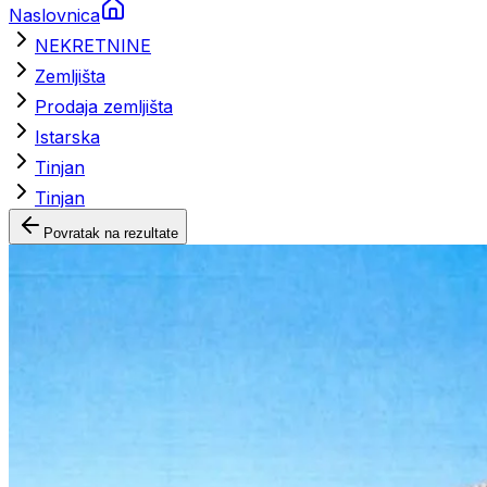
Naslovnica
NEKRETNINE
Zemljišta
Prodaja zemljišta
Istarska
Tinjan
Tinjan
Povratak na rezultate