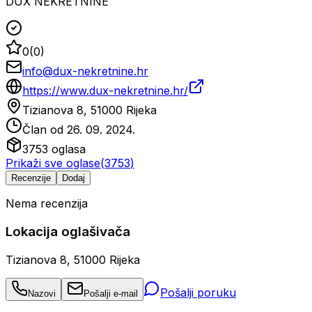
DUX NEKRETNINE
0
(
0
)
info@dux-nekretnine.hr
https://www.dux-nekretnine.hr/
Tizianova 8, 51000 Rijeka
Član od
26. 09. 2024.
3753
oglasa
Prikaži sve oglase
(
3753
)
Recenzije
Dodaj
Nema recenzija
Lokacija oglašivača
Tizianova 8, 51000 Rijeka
Pošalji poruku
Nazovi
Pošalji e-mail