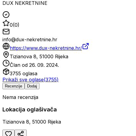
DUX NEKRETNINE
0
(
0
)
info@dux-nekretnine.hr
https://www.dux-nekretnine.hr/
Tizianova 8, 51000 Rijeka
Član od
26. 09. 2024.
3755
oglasa
Prikaži sve oglase
(
3755
)
Recenzije
Dodaj
Nema recenzija
Lokacija oglašivača
Tizianova 8, 51000 Rijeka