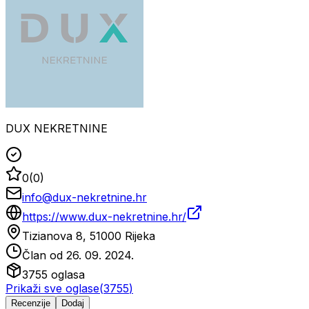
DUX NEKRETNINE
0
(
0
)
info@dux-nekretnine.hr
https://www.dux-nekretnine.hr/
Tizianova 8, 51000 Rijeka
Član od
26. 09. 2024.
3755
oglasa
Prikaži sve oglase
(
3755
)
Recenzije
Dodaj