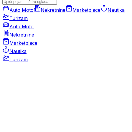
Auto Moto
Nekretnine
Marketplace
Nautika
Turizam
Auto Moto
Nekretnine
Marketplace
Nautika
Turizam
Auto Moto
Rabljeni automobili
Novi automobili
Motocikli / motori
Gospodarska vozila
Rezervni dijelovi i oprema
Kamperi i kamp prikolice