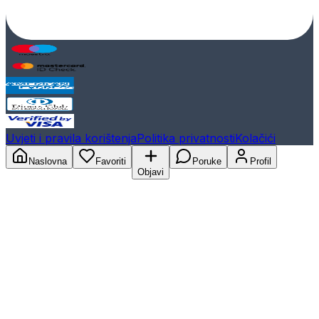
Uvjeti i pravila korištenja
Politika privatnosti
Kolačići
Naslovna
Favoriti
Poruke
Profil
Objavi