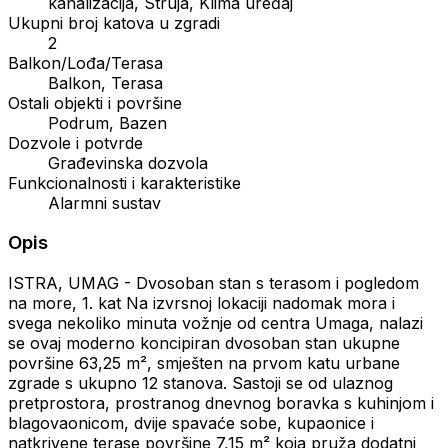
kanalizacija, Struja, Klima uređaj
Ukupni broj katova u zgradi
2
Balkon/Lođa/Terasa
Balkon, Terasa
Ostali objekti i površine
Podrum, Bazen
Dozvole i potvrde
Građevinska dozvola
Funkcionalnosti i karakteristike
Alarmni sustav
Opis
ISTRA, UMAG - Dvosoban stan s terasom i pogledom
na more, 1. kat Na izvrsnoj lokaciji nadomak mora i
svega nekoliko minuta vožnje od centra Umaga, nalazi
se ovaj moderno koncipiran dvosoban stan ukupne
površine 63,25 m², smješten na prvom katu urbane
zgrade s ukupno 12 stanova. Sastoji se od ulaznog
pretprostora, prostranog dnevnog boravka s kuhinjom i
blagovaonicom, dvije spavaće sobe, kupaonice i
natkrivene terase površine 7,15 m² koja pruža dodatni