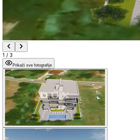
1
/
3
Prikaži sve fotografije