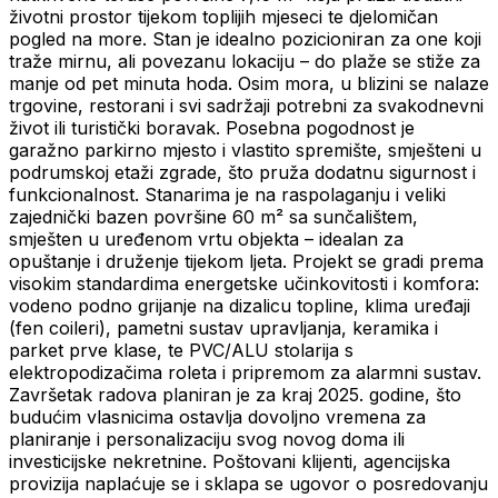
životni prostor tijekom toplijih mjeseci te djelomičan
pogled na more. Stan je idealno pozicioniran za one koji
traže mirnu, ali povezanu lokaciju – do plaže se stiže za
manje od pet minuta hoda. Osim mora, u blizini se nalaze
trgovine, restorani i svi sadržaji potrebni za svakodnevni
život ili turistički boravak. Posebna pogodnost je
garažno parkirno mjesto i vlastito spremište, smješteni u
podrumskoj etaži zgrade, što pruža dodatnu sigurnost i
funkcionalnost. Stanarima je na raspolaganju i veliki
zajednički bazen površine 60 m² sa sunčalištem,
smješten u uređenom vrtu objekta – idealan za
opuštanje i druženje tijekom ljeta. Projekt se gradi prema
visokim standardima energetske učinkovitosti i komfora:
vodeno podno grijanje na dizalicu topline, klima uređaji
(fen coileri), pametni sustav upravljanja, keramika i
parket prve klase, te PVC/ALU stolarija s
elektropodizačima roleta i pripremom za alarmni sustav.
Završetak radova planiran je za kraj 2025. godine, što
budućim vlasnicima ostavlja dovoljno vremena za
planiranje i personalizaciju svog novog doma ili
investicijske nekretnine. Poštovani klijenti, agencijska
provizija naplaćuje se i sklapa se ugovor o posredovanju