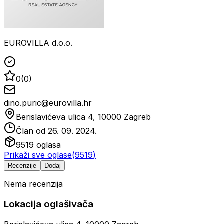
EUROVILLA d.o.o.
0
(
0
)
dino.puric@eurovilla.hr
Berislavićeva ulica 4, 10000 Zagreb
Član od
26. 09. 2024.
9519
oglasa
Prikaži sve oglase
(
9519
)
Recenzije
Dodaj
Nema recenzija
Lokacija oglašivača