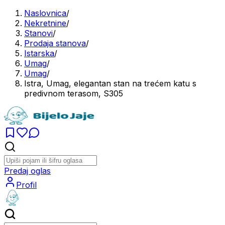
Naslovnica
/
Nekretnine
/
Stanovi
/
Prodaja stanova
/
Istarska
/
Umag
/
Umag
/
Istra, Umag, elegantan stan na trećem katu s
predivnom terasom, S305
Predaj oglas
Profil