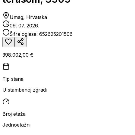
Umag, Hrvatska
09. 07. 2026.
Šifra oglasa:
652625201506
398.002,00 €
Tip stana
U stambenoj zgradi
Broj etaža
Jednoetažni