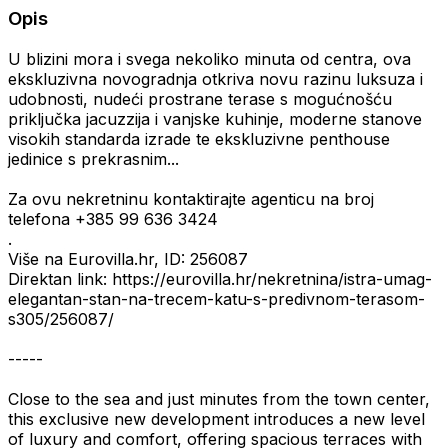
Opis
U blizini mora i svega nekoliko minuta od centra, ova
ekskluzivna novogradnja otkriva novu razinu luksuza i
udobnosti, nudeći prostrane terase s mogućnošću
priključka jacuzzija i vanjske kuhinje, moderne stanove
visokih standarda izrade te ekskluzivne penthouse
jedinice s prekrasnim...
Za ovu nekretninu kontaktirajte agenticu na broj
telefona +385 99 636 3424
.
Više na Eurovilla.hr, ID: 256087
Direktan link: https://eurovilla.hr/nekretnina/istra-umag-
elegantan-stan-na-trecem-katu-s-predivnom-terasom-
s305/256087/
-----
Close to the sea and just minutes from the town center,
this exclusive new development introduces a new level
of luxury and comfort, offering spacious terraces with