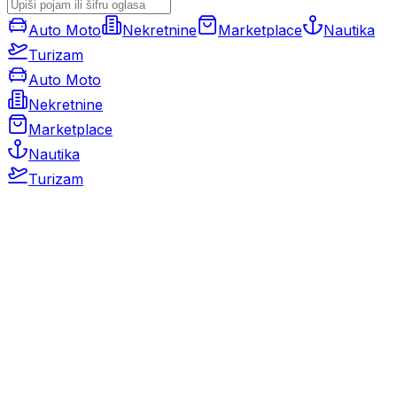
Auto Moto
Nekretnine
Marketplace
Nautika
Turizam
Auto Moto
Nekretnine
Marketplace
Nautika
Turizam
Auto Moto
Rabljeni automobili
Novi automobili
Motocikli / motori
Gospodarska vozila
Rezervni dijelovi i oprema
Kamperi i kamp prikolice