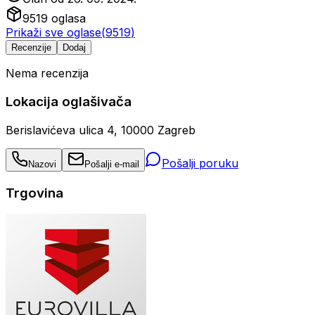
9519
oglasa
Prikaži sve oglase
(
9519
)
Recenzije
Dodaj
Nema recenzija
Lokacija oglašivača
Berislavićeva ulica 4, 10000 Zagreb
Pošalji poruku
Nazovi
Pošalji e-mail
Trgovina