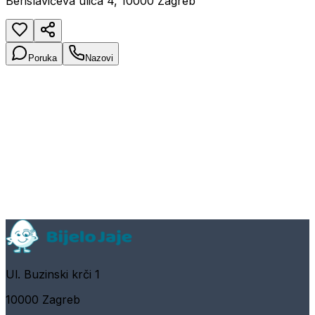
Berislavićeva ulica 4, 10000 Zagreb
Poruka
Nazovi
Ul. Buzinski krči 1
10000 Zagreb