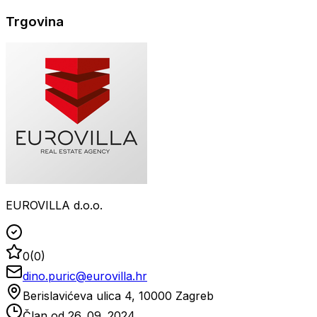
Trgovina
EUROVILLA d.o.o.
0
(
0
)
dino.puric@eurovilla.hr
Berislavićeva ulica 4, 10000 Zagreb
Član od
26. 09. 2024.