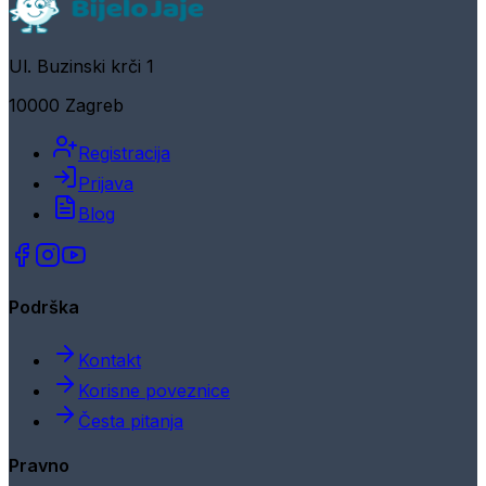
Ul. Buzinski krči 1
10000 Zagreb
Registracija
Prijava
Blog
Podrška
Kontakt
Korisne poveznice
Česta pitanja
Pravno