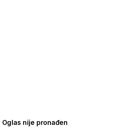
Nautička oprema
Brodski motori
Turizam
Apartmani
Sobe
Kuće za odmor
Aranžmani
Oglas nije pronađen