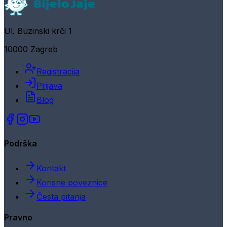
Ul. Buzinski krči 1
10000 Zagreb
Registracija
Prijava
Blog
Podrška
Kontakt
Korisne poveznice
Česta pitanja
Pravno