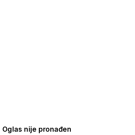
Nautička oprema
Brodski motori
Turizam
Apartmani
Sobe
Kuće za odmor
Aranžmani
Oglas nije pronađen