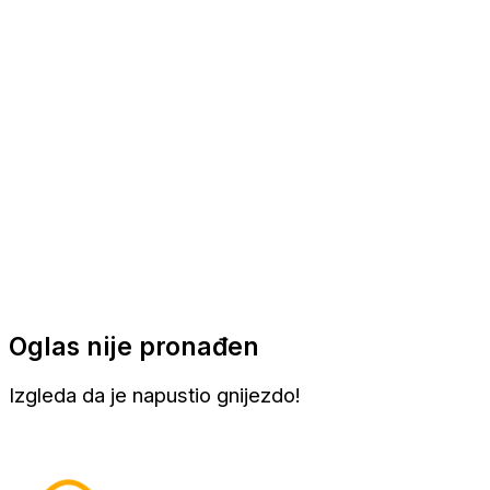
Apartmani
Sobe
Kuće za odmor
Aranžmani
Oglas nije pronađen
Izgleda da je napustio gnijezdo!