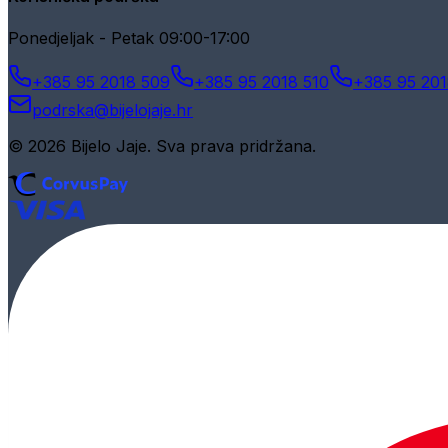
Ponedjeljak - Petak 09:00-17:00
+385 95 2018 509
+385 95 2018 510
+385 95 201
podrska@bijelojaje.hr
© 2026 Bijelo Jaje. Sva prava pridržana.