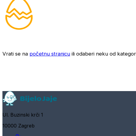
Vrati se na
početnu stranicu
ili odaberi neku od kategori
Ul. Buzinski krči 1
10000 Zagreb