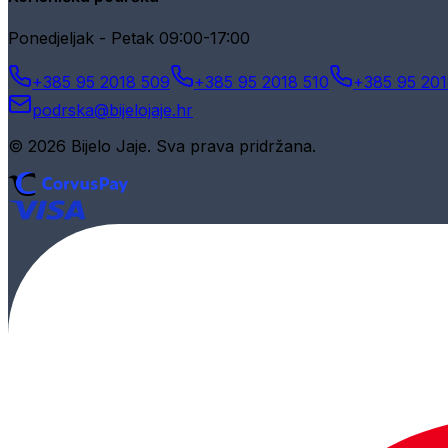
Ponedjeljak - Petak 09:00-17:00
+385 95 2018 509
+385 95 2018 510
+385 95 201
podrska@bijelojaje.hr
© 2026 Bijelo Jaje. Sva prava pridržana.