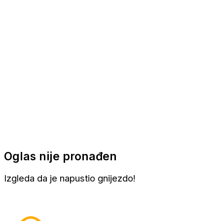
Apartmani
Sobe
Kuće za odmor
Aranžmani
Oglas nije pronađen
Izgleda da je napustio gnijezdo!