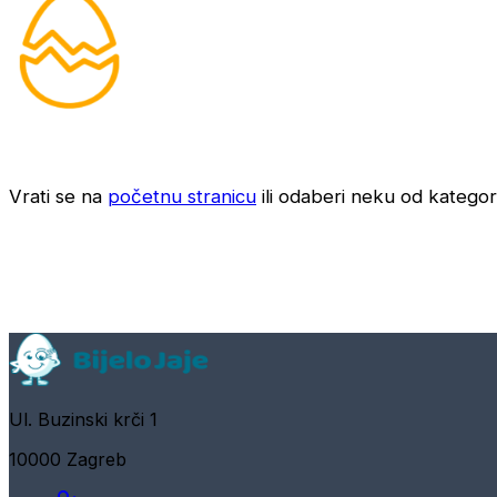
Vrati se na
početnu stranicu
ili odaberi neku od kategori
Ul. Buzinski krči 1
10000 Zagreb