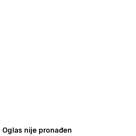
Nautička oprema
Brodski motori
Turizam
Apartmani
Sobe
Kuće za odmor
Aranžmani
Oglas nije pronađen