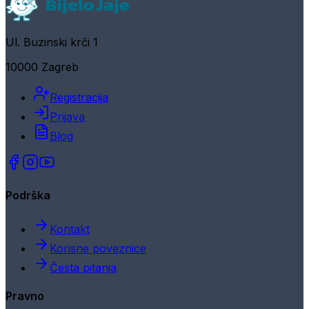
Ul. Buzinski krči 1
10000 Zagreb
Registracija
Prijava
Blog
Podrška
Kontakt
Korisne poveznice
Česta pitanja
Pravno