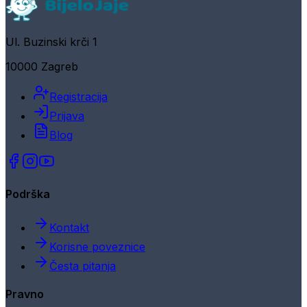
Ul. Buzinski krči 1
10000 Zagreb
Registracija
Prijava
Blog
Podrška
Kontakt
Korisne poveznice
Česta pitanja
Pravno