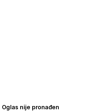
Nautička oprema
Brodski motori
Turizam
Apartmani
Sobe
Kuće za odmor
Aranžmani
Oglas nije pronađen