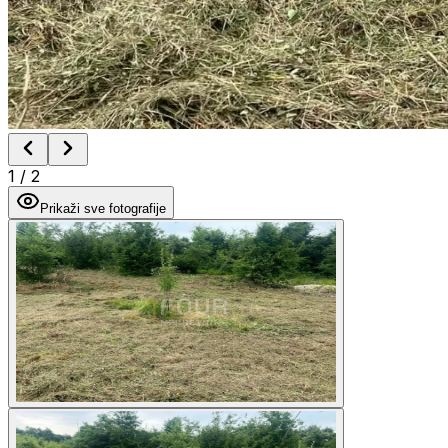
1
/
2
Prikaži sve fotografije