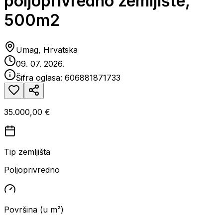
poljoprivredno zemljište,
500m2
Umag, Hrvatska
09. 07. 2026.
Šifra oglasa:
606881871733
35.000,00 €
Tip zemljišta
Poljoprivredno
Površina (u m²)