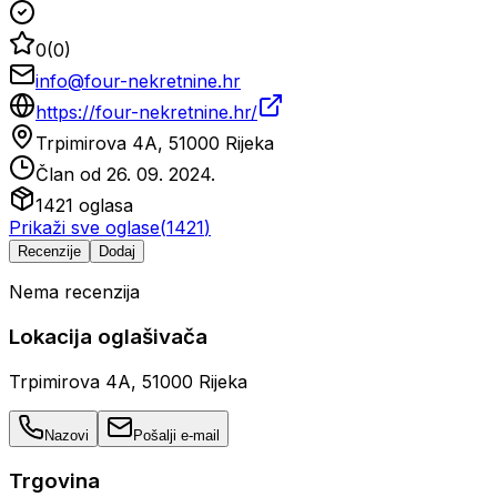
0
(
0
)
info@four-nekretnine.hr
https://four-nekretnine.hr/
Trpimirova 4A, 51000 Rijeka
Član od
26. 09. 2024.
1421
oglasa
Prikaži sve oglase
(
1421
)
Recenzije
Dodaj
Nema recenzija
Lokacija oglašivača
Trpimirova 4A, 51000 Rijeka
Nazovi
Pošalji e-mail
Trgovina