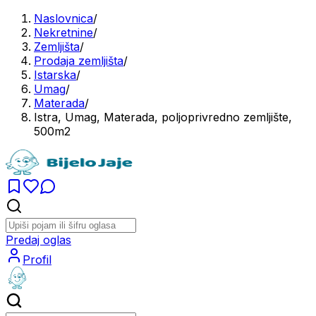
Naslovnica
/
Nekretnine
/
Zemljišta
/
Prodaja zemljišta
/
Istarska
/
Umag
/
Materada
/
Istra, Umag, Materada, poljoprivredno zemljište,
500m2
Predaj oglas
Profil