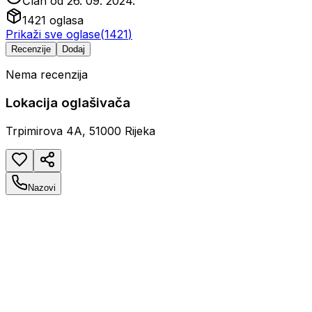
Član od
26. 09. 2024.
1421
oglasa
Prikaži sve oglase
(
1421
)
Recenzije
Dodaj
Nema recenzija
Lokacija oglašivača
Trpimirova 4A, 51000 Rijeka
Nazovi