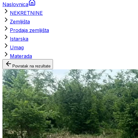
Naslovnica
NEKRETNINE
Zemljišta
Prodaja zemljišta
Istarska
Umag
Materada
Povratak na rezultate