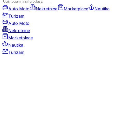
Auto Moto
Nekretnine
Marketplace
Nautika
Turizam
Auto Moto
Nekretnine
Marketplace
Nautika
Turizam
Auto Moto
Rabljeni automobili
Novi automobili
Motocikli / motori
Gospodarska vozila
Rezervni dijelovi i oprema
Kamperi i kamp prikolice