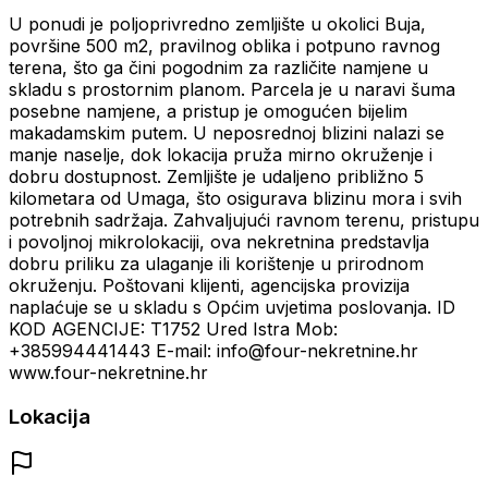
U ponudi je poljoprivredno zemljište u okolici Buja,
površine 500 m2, pravilnog oblika i potpuno ravnog
terena, što ga čini pogodnim za različite namjene u
skladu s prostornim planom. Parcela je u naravi šuma
posebne namjene, a pristup je omogućen bijelim
makadamskim putem. U neposrednoj blizini nalazi se
manje naselje, dok lokacija pruža mirno okruženje i
dobru dostupnost. Zemljište je udaljeno približno 5
kilometara od Umaga, što osigurava blizinu mora i svih
potrebnih sadržaja. Zahvaljujući ravnom terenu, pristupu
i povoljnoj mikrolokaciji, ova nekretnina predstavlja
dobru priliku za ulaganje ili korištenje u prirodnom
okruženju. Poštovani klijenti, agencijska provizija
naplaćuje se u skladu s Općim uvjetima poslovanja. ID
KOD AGENCIJE: T1752 Ured Istra Mob:
+385994441443 E-mail: info@four-nekretnine.hr
www.four-nekretnine.hr
Lokacija