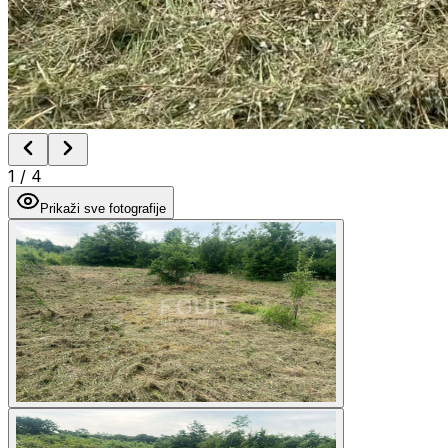
1
/
4
Prikaži sve fotografije