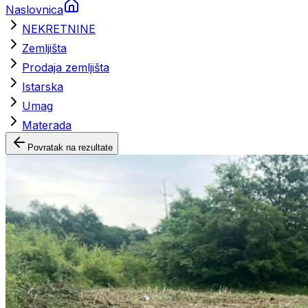
Naslovnica
NEKRETNINE
Zemljišta
Prodaja zemljišta
Istarska
Umag
Materada
Povratak na rezultate