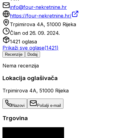
info@four-nekretnine.hr
https://four-nekretnine.hr/
Trpimirova 4A, 51000 Rijeka
Član od
26. 09. 2024.
1421
oglasa
Prikaži sve oglase
(
1421
)
Recenzije
Dodaj
Nema recenzija
Lokacija oglašivača
Trpimirova 4A, 51000 Rijeka
Nazovi
Pošalji e-mail
Trgovina