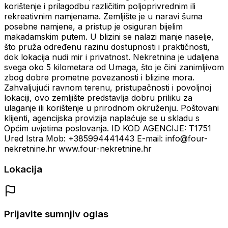
korištenje i prilagodbu različitim poljoprivrednim ili
rekreativnim namjenama. Zemljište je u naravi šuma
posebne namjene, a pristup je osiguran bijelim
makadamskim putem. U blizini se nalazi manje naselje,
što pruža određenu razinu dostupnosti i praktičnosti,
dok lokacija nudi mir i privatnost. Nekretnina je udaljena
svega oko 5 kilometara od Umaga, što je čini zanimljivom
zbog dobre prometne povezanosti i blizine mora.
Zahvaljujući ravnom terenu, pristupačnosti i povoljnoj
lokaciji, ovo zemljište predstavlja dobru priliku za
ulaganje ili korištenje u prirodnom okruženju. Poštovani
klijenti, agencijska provizija naplaćuje se u skladu s
Općim uvjetima poslovanja. ID KOD AGENCIJE: T1751
Ured Istra Mob: +385994441443 E-mail: info@four-
nekretnine.hr www.four-nekretnine.hr
Lokacija
Prijavite sumnjiv oglas