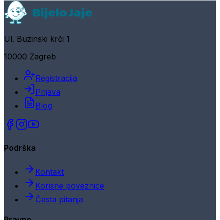
Ul. Buzinski krči 1
10000 Zagreb
Registracija
Prijava
Blog
Podrška
Kontakt
Korisne poveznice
Česta pitanja
Pravno