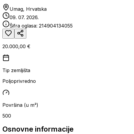
Umag, Hrvatska
09. 07. 2026.
Šifra oglasa:
214904134055
20.000,00 €
Tip zemljišta
Poljoprivredno
Površina (u m²)
500
Osnovne informacije