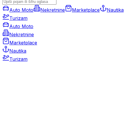
Auto Moto
Nekretnine
Marketplace
Nautika
Turizam
Auto Moto
Nekretnine
Marketplace
Nautika
Turizam
Auto Moto
Rabljeni automobili
Novi automobili
Motocikli / motori
Gospodarska vozila
Rezervni dijelovi i oprema
Kamperi i kamp prikolice