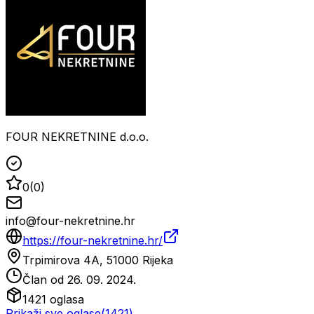
FOUR NEKRETNINE d.o.o.
0
(
0
)
info@four-nekretnine.hr
https://four-nekretnine.hr/
Trpimirova 4A, 51000 Rijeka
Član od
26. 09. 2024.
1421
oglasa
Prikaži sve oglase
(
1421
)