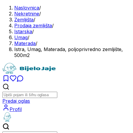
Naslovnica
/
Nekretnine
/
Zemljišta
/
Prodaja zemljišta
/
Istarska
/
Umag
/
Materada
/
Istra, Umag, Materada, poljoprivredno zemljište,
500m2
Predaj oglas
Profil