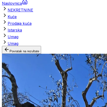
Naslovnica
NEKRETNINE
Kuće
Prodaja kuća
Istarska
Umag
Umag
Povratak na rezultate