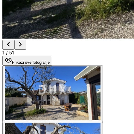
1
/
51
Prikaži sve fotografije