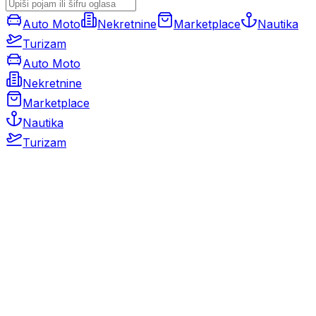
Auto Moto
Nekretnine
Marketplace
Nautika
Turizam
Auto Moto
Nekretnine
Marketplace
Nautika
Turizam
Auto Moto
Rabljeni automobili
Novi automobili
Motocikli / motori
Gospodarska vozila
Rezervni dijelovi i oprema
Kamperi i kamp prikolice