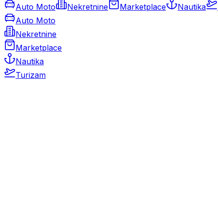
Auto Moto
Nekretnine
Marketplace
Nautika
Auto Moto
Nekretnine
Marketplace
Nautika
Turizam
Auto Moto
Rabljeni automobili
Novi automobili
Motocikli / motori
Gospodarska vozila
Rezervni dijelovi i oprema
Kamperi i kamp prikolice
Oldtimeri