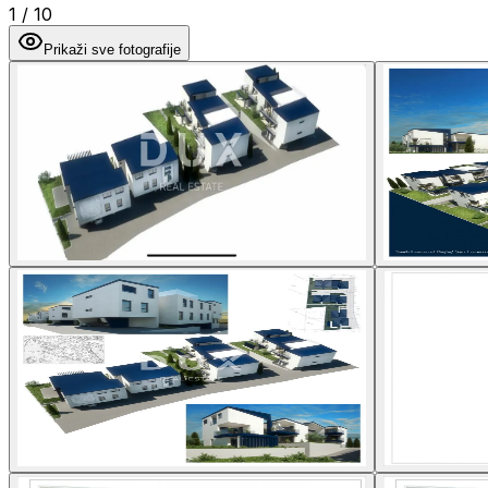
1
/
10
Prikaži sve fotografije