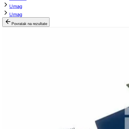
Umag
Umag
Povratak na rezultate