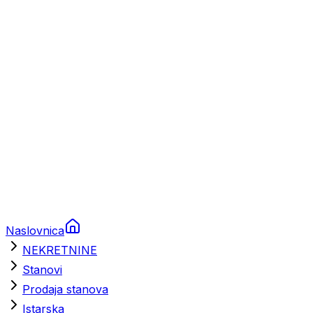
Prikolice za plovila
Brodski rezervni dijelovi
Nautička oprema
Brodski motori
Turizam
Apartmani
Sobe
Kuće za odmor
Aranžmani
Naslovnica
NEKRETNINE
Stanovi
Prodaja stanova
Istarska