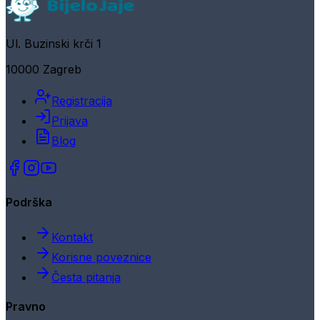
Ul. Buzinski krči 1
10000 Zagreb
Registracija
Prijava
Blog
Podrška
Kontakt
Korisne poveznice
Česta pitanja
Pravno