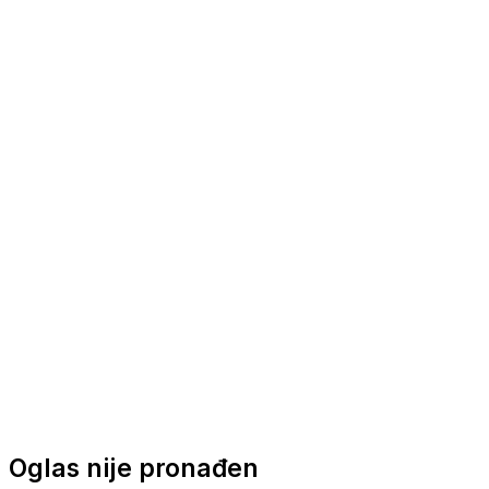
Nautička oprema
Brodski motori
Turizam
Apartmani
Sobe
Kuće za odmor
Aranžmani
Oglas nije pronađen