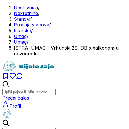
Naslovnica
/
Nekretnine
/
Stanovi
/
Prodaja stanova
/
Istarska
/
Umag
/
Umag
/
ISTRA, UMAG - Vrhunski 2S+DB s balkonom u
novogradnji
Predaj oglas
Profil