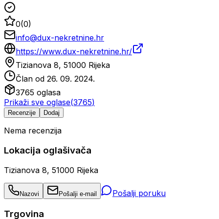
0
(
0
)
info@dux-nekretnine.hr
https://www.dux-nekretnine.hr/
Tizianova 8, 51000 Rijeka
Član od
26. 09. 2024.
3765
oglasa
Prikaži sve oglase
(
3765
)
Recenzije
Dodaj
Nema recenzija
Lokacija oglašivača
Tizianova 8, 51000 Rijeka
Pošalji poruku
Nazovi
Pošalji e-mail
Trgovina