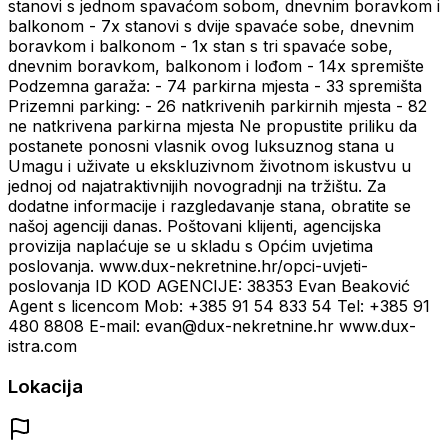
stanovi s jednom spavaćom sobom, dnevnim boravkom i
balkonom - 7x stanovi s dvije spavaće sobe, dnevnim
boravkom i balkonom - 1x stan s tri spavaće sobe,
dnevnim boravkom, balkonom i lođom - 14x spremište
Podzemna garaža: - 74 parkirna mjesta - 33 spremišta
Prizemni parking: - 26 natkrivenih parkirnih mjesta - 82
ne natkrivena parkirna mjesta Ne propustite priliku da
postanete ponosni vlasnik ovog luksuznog stana u
Umagu i uživate u ekskluzivnom životnom iskustvu u
jednoj od najatraktivnijih novogradnji na tržištu. Za
dodatne informacije i razgledavanje stana, obratite se
našoj agenciji danas. Poštovani klijenti, agencijska
provizija naplaćuje se u skladu s Općim uvjetima
poslovanja. www.dux-nekretnine.hr/opci-uvjeti-
poslovanja ID KOD AGENCIJE: 38353 Evan Beaković
Agent s licencom Mob: +385 91 54 833 54 Tel: +385 91
480 8808 E-mail: evan@dux-nekretnine.hr www.dux-
istra.com
Lokacija