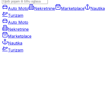
Auto Moto
Nekretnine
Marketplace
Nautika
Turizam
Auto Moto
Nekretnine
Marketplace
Nautika
Turizam
Auto Moto
Rabljeni automobili
Novi automobili
Motocikli / motori
Gospodarska vozila
Rezervni dijelovi i oprema
Kamperi i kamp prikolice