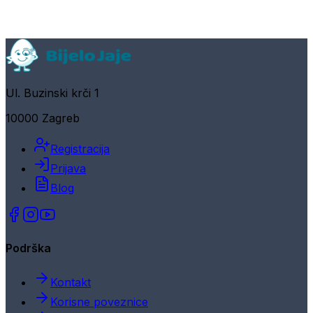
Ul. Buzinski krči 1
10000 Zagreb
Registracija
Prijava
Blog
Podrška
Kontakt
Korisne poveznice