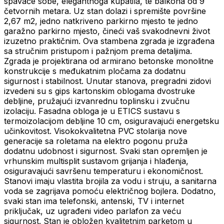
spavaće sobe, elegantnoga kupatila, te balkona od 9
četvornih metara. Uz stan dolazi i spremište površine
2,67 m2, jedno natkriveno parkirno mjesto te jedno
garažno parkirno mjesto, čineći vaš svakodnevni život
izuzetno praktičnim. Ova stambena zgrada je izgrađena
sa stručnim pristupom i pažnjom prema detaljima.
Zgrada je projektirana od armirano betonske monolitne
konstrukcije s međukatnim pločama za dodatnu
sigurnost i stabilnost. Unutar stanova, pregradni zidovi
izvedeni su s gips kartonskim oblogama dvostruke
debljine, pružajući izvanrednu toplinsku i zvučnu
izolaciju. Fasadna obloga je u ETICS sustavu s
termoizolacijom debljine 10 cm, osiguravajući energetsku
učinkovitost. Visokokvalitetna PVC stolarija nove
generacije sa roletama na elektro pogonu pruža
dodatnu udobnost i sigurnost. Svaki stan opremljen je
vrhunskim multisplit sustavom grijanja i hlađenja,
osiguravajući savršenu temperaturu i ekonomičnost.
Stanovi imaju vlastita brojila za vodu i struju, a sanitarna
voda se zagrijava pomoću električnog bojlera. Dodatno,
svaki stan ima telefonski, antenski, TV i internet
priključak, uz ugrađeni video parlafon za veću
sigurnost. Stan je obložen kvalitetnim parketom u