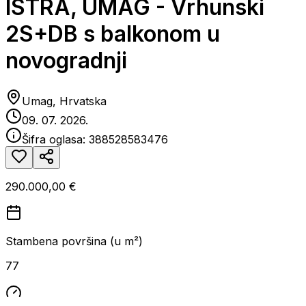
ISTRA, UMAG - Vrhunski
2S+DB s balkonom u
novogradnji
Umag, Hrvatska
09. 07. 2026.
Šifra oglasa:
388528583476
290.000,00 €
Stambena površina (u m²)
77