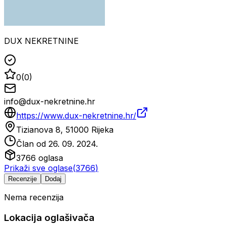
DUX NEKRETNINE
0
(
0
)
info@dux-nekretnine.hr
https://www.dux-nekretnine.hr/
Tizianova 8, 51000 Rijeka
Član od
26. 09. 2024.
3766
oglasa
Prikaži sve oglase
(
3766
)
Recenzije
Dodaj
Nema recenzija
Lokacija oglašivača