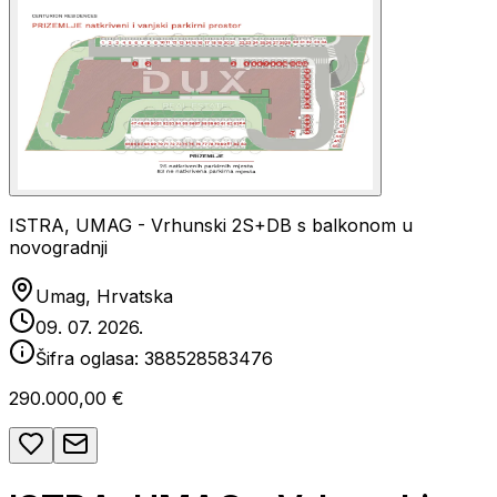
ISTRA, UMAG - Vrhunski 2S+DB s balkonom u
novogradnji
Umag, Hrvatska
09. 07. 2026.
Šifra oglasa:
388528583476
290.000,00 €