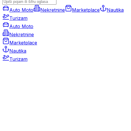
Auto Moto
Nekretnine
Marketplace
Nautika
Turizam
Auto Moto
Nekretnine
Marketplace
Nautika
Turizam
Auto Moto
Rabljeni automobili
Novi automobili
Motocikli / motori
Gospodarska vozila
Rezervni dijelovi i oprema
Kamperi i kamp prikolice