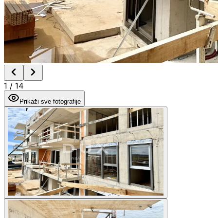
1
/
14
Prikaži sve fotografije