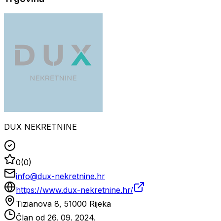
DUX NEKRETNINE
0
(
0
)
info@dux-nekretnine.hr
https://www.dux-nekretnine.hr/
Tizianova 8, 51000 Rijeka
Član od
26. 09. 2024.