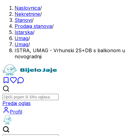
Naslovnica
/
Nekretnine
/
Stanovi
/
Prodaja stanova
/
Istarska
/
Umag
/
Umag
/
ISTRA, UMAG - Vrhunski 2S+DB s balkonom u
novogradnji
Predaj oglas
Profil