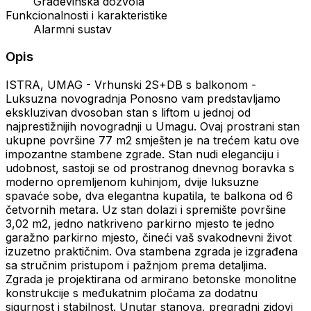
Građevinska dozvola
Funkcionalnosti i karakteristike
Alarmni sustav
Opis
ISTRA, UMAG - Vrhunski 2S+DB s balkonom -
Luksuzna novogradnja Ponosno vam predstavljamo
ekskluzivan dvosoban stan s liftom u jednoj od
najprestižnijih novogradnji u Umagu. Ovaj prostrani stan
ukupne površine 77 m2 smješten je na trećem katu ove
impozantne stambene zgrade. Stan nudi eleganciju i
udobnost, sastoji se od prostranog dnevnog boravka s
moderno opremljenom kuhinjom, dvije luksuzne
spavaće sobe, dva elegantna kupatila, te balkona od 6
četvornih metara. Uz stan dolazi i spremište površine
3,02 m2, jedno natkriveno parkirno mjesto te jedno
garažno parkirno mjesto, čineći vaš svakodnevni život
izuzetno praktičnim. Ova stambena zgrada je izgrađena
sa stručnim pristupom i pažnjom prema detaljima.
Zgrada je projektirana od armirano betonske monolitne
konstrukcije s međukatnim pločama za dodatnu
sigurnost i stabilnost. Unutar stanova, pregradni zidovi