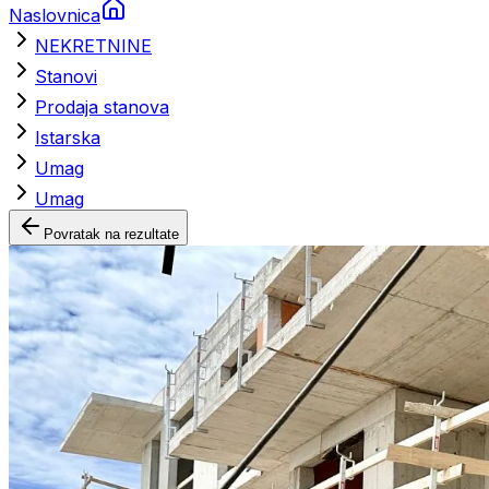
Naslovnica
NEKRETNINE
Stanovi
Prodaja stanova
Istarska
Umag
Umag
Povratak na rezultate