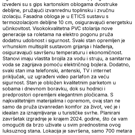
izvedeni su s gips kartonskim oblogama dvostruke
debljine, pružajući izvanrednu toplinsku i zvučnu
izolaciju. Fasadna obloga je u ETICS sustavu s
termoizolacijom debljine 10 cm, osiguravajući energetsku
učinkovitost. Visokokvalitetna PVC stolarija nove
generacije sa roletama na elektro pogonu pruža
dodatnu udobnost i sigurnost. Svaki stan opremljen je
vrhunskim multisplit sustavom grijanja i hlađenja,
osiguravajući savršenu temperaturu i ekonomičnost.
Stanovi imaju vlastita brojila za vodu i struju, a sanitarna
voda se zagrijava pomoću električnog bojlera. Dodatno,
svaki stan ima telefonski, antenski, TV i internet
priključak, uz ugrađeni video parlafon za veću
sigurnost. Stan je obložen kvalitetnim parketom u
sobama i dnevnom boravku, dok su hodnici i
predprostori opremljeni elegantnim pločicama. S
najkvalitetnijim materijalima i opremom, ovaj stan ne
samo da pruža izvanredan komfor za život, već je i
idealan za iznajmljivanje u turističke svrhe. Planirani
završetak izgradnje je krajem 2024. godine, što će vam
omogućiti da brzo uživate u svim prednostima ovog
luksuznog stana. Lokacija je savršena, samo 700 metara