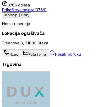
3766
oglasa
Prikaži sve oglase
(
3766
)
Recenzije
Dodaj
Nema recenzija
Lokacija oglašivača
Tizianova 8, 51000 Rijeka
Pošalji poruku
Nazovi
Pošalji e-mail
Trgovina