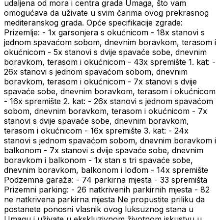
udaljena od mora i centra grada Umaga, što vam
omogućava da uživate u svim čarima ovog prekrasnog
mediteranskog grada. Opće specifikacije zgrade:
Prizemlje: - 1x garsonjera s okućnicom - 18x stanovi s
jednom spavaćom sobom, dnevnim boravkom, terasom i
okućnicom - 5x stanovi s dvije spavaće sobe, dnevnim
boravkom, terasom i okućnicom - 43x spremište 1. kat: -
26x stanovi s jednom spavaćom sobom, dnevnim
boravkom, terasom i okućnicom - 7x stanovi s dvije
spavaće sobe, dnevnim boravkom, terasom i okućnicom
- 16x spremište 2. kat: - 26x stanovi s jednom spavaćom
sobom, dnevnim boravkom, terasom i okućnicom - 7x
stanovi s dvije spavaće sobe, dnevnim boravkom,
terasom i okućnicom - 16x spremište 3. kat: - 24x
stanovi s jednom spavaćom sobom, dnevnim boravkom i
balkonom - 7x stanovi s dvije spavaće sobe, dnevnim
boravkom i balkonom - 1x stan s tri spavaće sobe,
dnevnim boravkom, balkonom i lođom - 14x spremište
Podzemna garaža: - 74 parkirna mjesta - 33 spremišta
Prizemni parking: - 26 natkrivenih parkirnih mjesta - 82
ne natkrivena parkirna mjesta Ne propustite priliku da
postanete ponosni vlasnik ovog luksuznog stana u
Umagu i uživate u ekskluzivnom životnom iskustvu u