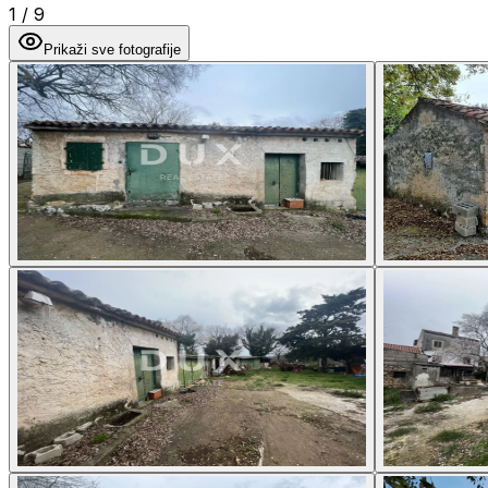
1
/
9
Prikaži sve fotografije