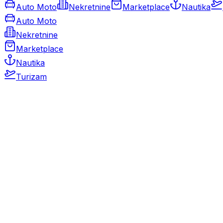
Auto Moto
Nekretnine
Marketplace
Nautika
Auto Moto
Nekretnine
Marketplace
Nautika
Turizam
Auto Moto
Rabljeni automobili
Novi automobili
Motocikli / motori
Gospodarska vozila
Rezervni dijelovi i oprema
Kamperi i kamp prikolice
Oldtimeri