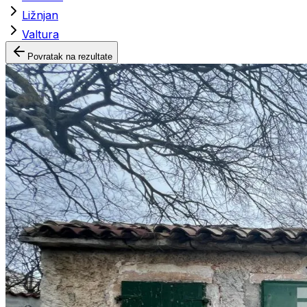
Ližnjan
Valtura
Povratak na rezultate