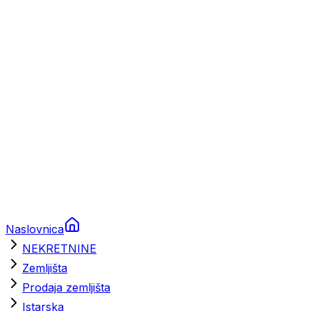
Prikolice za plovila
Brodski rezervni dijelovi
Nautička oprema
Brodski motori
Turizam
Apartmani
Sobe
Kuće za odmor
Aranžmani
Naslovnica
NEKRETNINE
Zemljišta
Prodaja zemljišta
Istarska