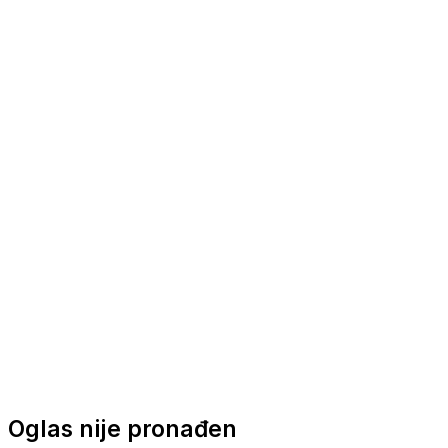
Nautička oprema
Brodski motori
Turizam
Apartmani
Sobe
Kuće za odmor
Aranžmani
Oglas nije pronađen