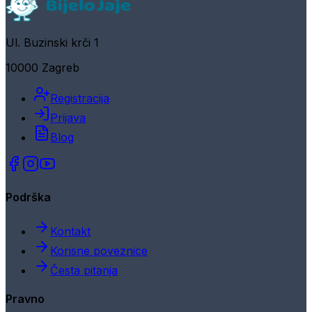
Ul. Buzinski krči 1
10000 Zagreb
Registracija
Prijava
Blog
Podrška
Kontakt
Korisne poveznice
Česta pitanja
Pravno