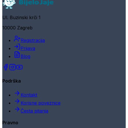
Ul. Buzinski krči 1
10000 Zagreb
Registracija
Prijava
Blog
Podrška
Kontakt
Korisne poveznice
Česta pitanja
Pravno