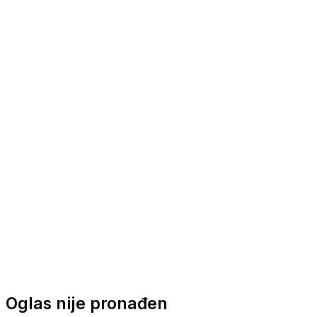
Nautička oprema
Brodski motori
Turizam
Apartmani
Sobe
Kuće za odmor
Aranžmani
Oglas nije pronađen