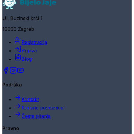
Ul. Buzinski krči 1
10000 Zagreb
Registracija
Prijava
Blog
Podrška
Kontakt
Korisne poveznice
Česta pitanja
Pravno