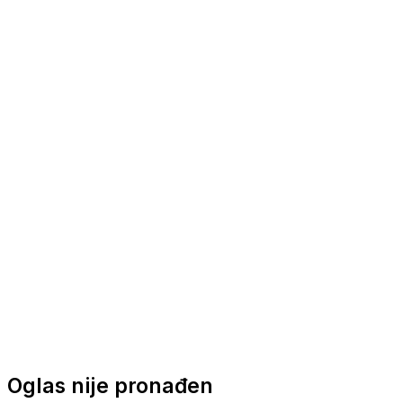
Nautička oprema
Brodski motori
Turizam
Apartmani
Sobe
Kuće za odmor
Aranžmani
Oglas nije pronađen