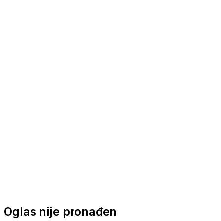
Nautička oprema
Brodski motori
Turizam
Apartmani
Sobe
Kuće za odmor
Aranžmani
Oglas nije pronađen