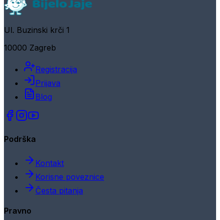
Ul. Buzinski krči 1
10000 Zagreb
Registracija
Prijava
Blog
Podrška
Kontakt
Korisne poveznice
Česta pitanja
Pravno