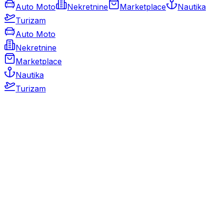
Auto Moto
Nekretnine
Marketplace
Nautika
Turizam
Auto Moto
Nekretnine
Marketplace
Nautika
Turizam
Auto Moto
Rabljeni automobili
Novi automobili
Motocikli / motori
Gospodarska vozila
Rezervni dijelovi i oprema
Kamperi i kamp prikolice