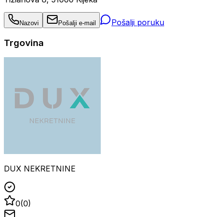
Pošalji poruku
Nazovi
Pošalji e-mail
Trgovina
DUX NEKRETNINE
0
(
0
)