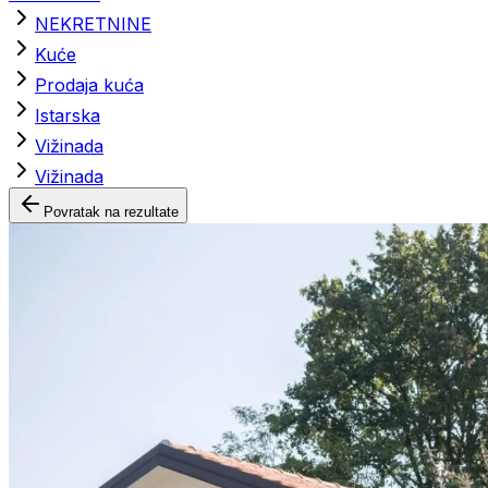
NEKRETNINE
Kuće
Prodaja kuća
Istarska
Vižinada
Vižinada
Povratak na rezultate