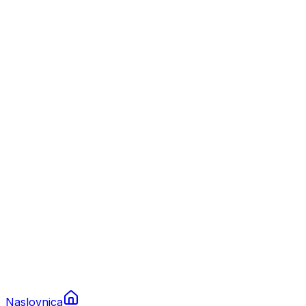
Nautika
Plovila
Charter
Prikolice za plovila
Brodski rezervni dijelovi
Nautička oprema
Brodski motori
Turizam
Apartmani
Sobe
Kuće za odmor
Aranžmani
Naslovnica