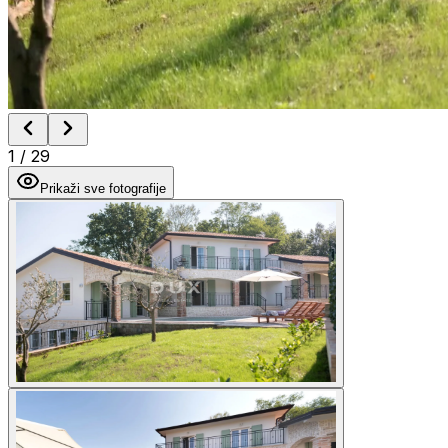
1
/
29
Prikaži sve fotografije