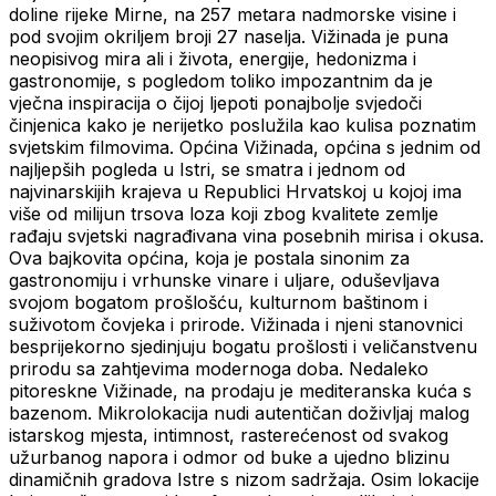
doline rijeke Mirne, na 257 metara nadmorske visine i
pod svojim okriljem broji 27 naselja. Vižinada je puna
neopisivog mira ali i života, energije, hedonizma i
gastronomije, s pogledom toliko impozantnim da je
vječna inspiracija o čijoj ljepoti ponajbolje svjedoči
činjenica kako je nerijetko poslužila kao kulisa poznatim
svjetskim filmovima. Općina Vižinada, općina s jednim od
najljepših pogleda u Istri, se smatra i jednom od
najvinarskijih krajeva u Republici Hrvatskoj u kojoj ima
više od milijun trsova loza koji zbog kvalitete zemlje
rađaju svjetski nagrađivana vina posebnih mirisa i okusa.
Ova bajkovita općina, koja je postala sinonim za
gastronomiju i vrhunske vinare i uljare, oduševljava
svojom bogatom prošlošću, kulturnom baštinom i
suživotom čovjeka i prirode. Vižinada i njeni stanovnici
besprijekorno sjedinjuju bogatu prošlosti i veličanstvenu
prirodu sa zahtjevima modernoga doba. Nedaleko
pitoreskne Vižinade, na prodaju je mediteranska kuća s
bazenom. Mikrolokacija nudi autentičan doživljaj malog
istarskog mjesta, intimnost, rasterećenost od svakog
užurbanog napora i odmor od buke a ujedno blizinu
dinamičnih gradova Istre s nizom sadržaja. Osim lokacije