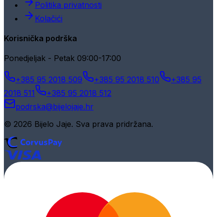
Politika privatnosti
Kolačići
Korisnička podrška
Ponedjeljak - Petak 09:00-17:00
+385 95 2018 509
+385 95 2018 510
+385 95
2018 511
+385 95 2018 512
podrska@bijelojaje.hr
© 2026 Bijelo Jaje. Sva prava pridržana.