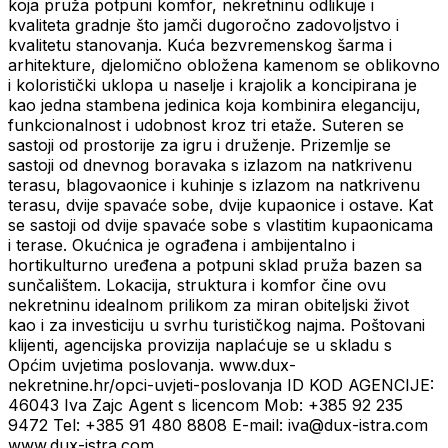
koja pruža potpuni komfor, nekretninu odlikuje i
kvaliteta gradnje što jamči dugoročno zadovoljstvo i
kvalitetu stanovanja. Kuća bezvremenskog šarma i
arhitekture, djelomično obložena kamenom se oblikovno
i koloristički uklopa u naselje i krajolik a koncipirana je
kao jedna stambena jedinica koja kombinira eleganciju,
funkcionalnost i udobnost kroz tri etaže. Suteren se
sastoji od prostorije za igru i druženje. Prizemlje se
sastoji od dnevnog boravaka s izlazom na natkrivenu
terasu, blagovaonice i kuhinje s izlazom na natkrivenu
terasu, dvije spavaće sobe, dvije kupaonice i ostave. Kat
se sastoji od dvije spavaće sobe s vlastitim kupaonicama
i terase. Okućnica je ograđena i ambijentalno i
hortikulturno uređena a potpuni sklad pruža bazen sa
sunčalištem. Lokacija, struktura i komfor čine ovu
nekretninu idealnom prilikom za miran obiteljski život
kao i za investiciju u svrhu turističkog najma. Poštovani
klijenti, agencijska provizija naplaćuje se u skladu s
Općim uvjetima poslovanja. www.dux-
nekretnine.hr/opci-uvjeti-poslovanja ID KOD AGENCIJE:
46043 Iva Zajc Agent s licencom Mob: +385 92 235
9472 Tel: +385 91 480 8808 E-mail: iva@dux-istra.com
www.dux-istra.com