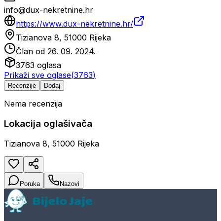
info@dux-nekretnine.hr
https://www.dux-nekretnine.hr/
Tizianova 8, 51000 Rijeka
Član od
26. 09. 2024.
3763
oglasa
Prikaži sve oglase
(
3763
)
Recenzije
Dodaj
Nema recenzija
Lokacija oglašivača
Tizianova 8, 51000 Rijeka
Poruka
Nazovi