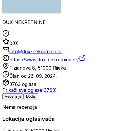
DUX NEKRETNINE
0
(
0
)
info@dux-nekretnine.hr
https://www.dux-nekretnine.hr/
Tizianova 8, 51000 Rijeka
Član od
26. 09. 2024.
3763
oglasa
Prikaži sve oglase
(
3763
)
Recenzije
Dodaj
Nema recenzija
Lokacija oglašivača
Tizianova 8, 51000 Rijeka