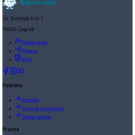
Ul. Buzinski krči 1
10000 Zagreb
Registracija
Prijava
Blog
Podrška
Kontakt
Korisne poveznice
Česta pitanja
Pravno