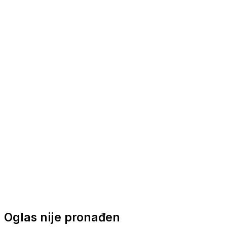
Nautička oprema
Brodski motori
Turizam
Apartmani
Sobe
Kuće za odmor
Aranžmani
Oglas nije pronađen