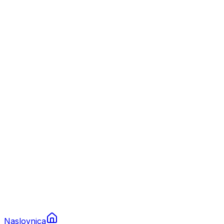
Nautika
Plovila
Charter
Prikolice za plovila
Brodski rezervni dijelovi
Nautička oprema
Brodski motori
Turizam
Apartmani
Sobe
Kuće za odmor
Aranžmani
Naslovnica