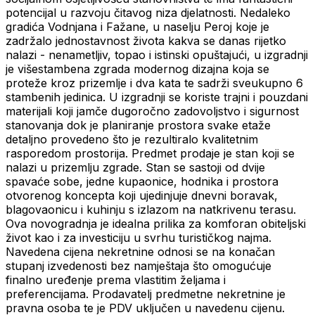
potencijal u razvoju čitavog niza djelatnosti. Nedaleko
gradića Vodnjana i Fažane, u naselju Peroj koje je
zadržalo jednostavnost života kakva se danas rijetko
nalazi - nenametljiv, topao i istinski opuštajući, u izgradnji
je višestambena zgrada modernog dizajna koja se
proteže kroz prizemlje i dva kata te sadrži sveukupno 6
stambenih jedinica. U izgradnji se koriste trajni i pouzdani
materijali koji jamče dugoročno zadovoljstvo i sigurnost
stanovanja dok je planiranje prostora svake etaže
detaljno provedeno što je rezultiralo kvalitetnim
rasporedom prostorija. Predmet prodaje je stan koji se
nalazi u prizemlju zgrade. Stan se sastoji od dvije
spavaće sobe, jedne kupaonice, hodnika i prostora
otvorenog koncepta koji ujedinjuje dnevni boravak,
blagovaonicu i kuhinju s izlazom na natkrivenu terasu.
Ova novogradnja je idealna prilika za komforan obiteljski
život kao i za investiciju u svrhu turističkog najma.
Navedena cijena nekretnine odnosi se na konačan
stupanj izvedenosti bez namještaja što omogućuje
finalno uređenje prema vlastitim željama i
preferencijama. Prodavatelj predmetne nekretnine je
pravna osoba te je PDV uključen u navedenu cijenu.