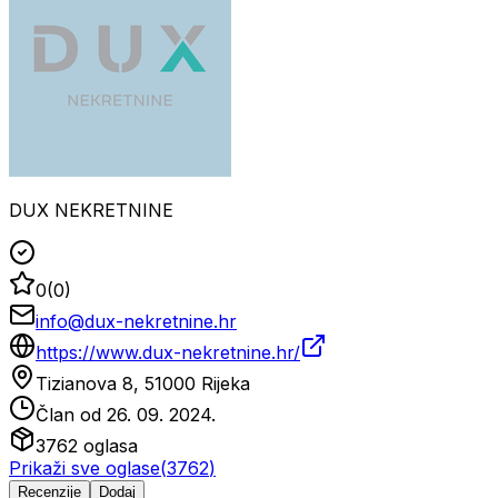
DUX NEKRETNINE
0
(
0
)
info@dux-nekretnine.hr
https://www.dux-nekretnine.hr/
Tizianova 8, 51000 Rijeka
Član od
26. 09. 2024.
3762
oglasa
Prikaži sve oglase
(
3762
)
Recenzije
Dodaj