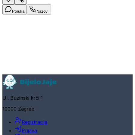
Poruka
Nazovi
Ul. Buzinski krči 1
10000 Zagreb
Registracija
Prijava