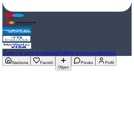
Uvjeti i pravila korištenja
Politika privatnosti
Kolačići
Naslovna
Favoriti
Poruke
Profil
Objavi