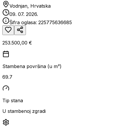
Vodnjan, Hrvatska
09. 07. 2026.
Šifra oglasa:
225775636685
253.500,00 €
Stambena površina (u m²)
69.7
Tip stana
U stambenoj zgradi