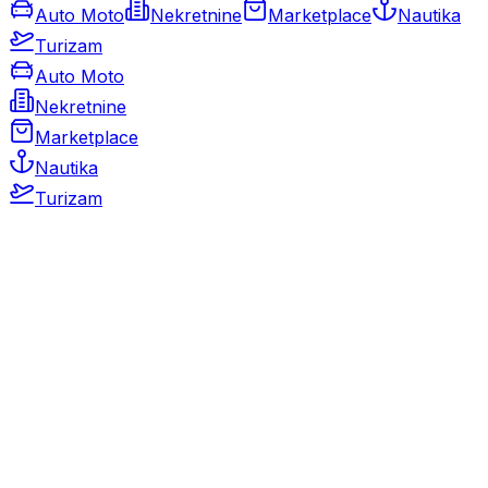
Auto Moto
Nekretnine
Marketplace
Nautika
Turizam
Auto Moto
Nekretnine
Marketplace
Nautika
Turizam
Auto Moto
Rabljeni automobili
Novi automobili
Motocikli / motori
Gospodarska vozila
Rezervni dijelovi i oprema
Kamperi i kamp prikolice