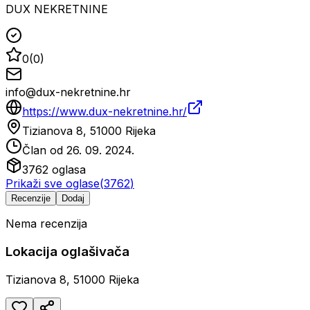
DUX NEKRETNINE
0
(
0
)
info@dux-nekretnine.hr
https://www.dux-nekretnine.hr/
Tizianova 8, 51000 Rijeka
Član od
26. 09. 2024.
3762
oglasa
Prikaži sve oglase
(
3762
)
Recenzije
Dodaj
Nema recenzija
Lokacija oglašivača
Tizianova 8, 51000 Rijeka