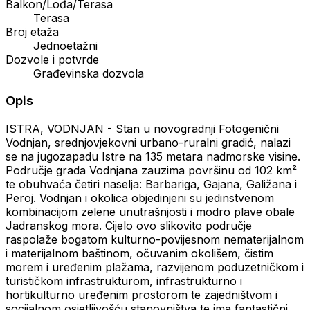
Balkon/Lođa/Terasa
Terasa
Broj etaža
Jednoetažni
Dozvole i potvrde
Građevinska dozvola
Opis
ISTRA, VODNJAN - Stan u novogradnji Fotogenični
Vodnjan, srednjovjekovni urbano-ruralni gradić, nalazi
se na jugozapadu Istre na 135 metara nadmorske visine.
Područje grada Vodnjana zauzima površinu od 102 km²
te obuhvaća četiri naselja: Barbariga, Gajana, Galižana i
Peroj. Vodnjan i okolica objedinjeni su jedinstvenom
kombinacijom zelene unutrašnjosti i modro plave obale
Jadranskog mora. Cijelo ovo slikovito područje
raspolaže bogatom kulturno-povijesnom nematerijalnom
i materijalnom baštinom, očuvanim okolišem, čistim
morem i uređenim plažama, razvijenom poduzetničkom i
turističkom infrastrukturom, infrastrukturno i
hortikulturno uređenim prostorom te zajedništvom i
socijalnom osjetljivošću stanovništva te ima fantastični