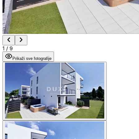
1
/
9
Prikaži sve fotografije