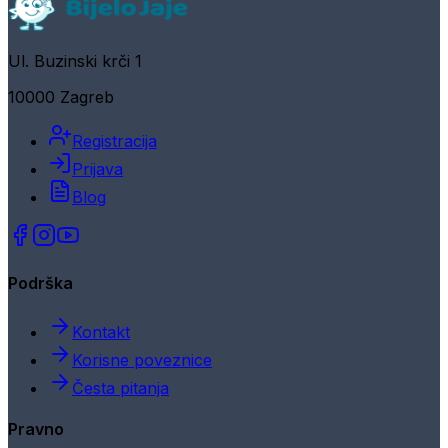
Ul. Buzinski krči 1
10000 Zagreb
Registracija
Prijava
Blog
Podrška
Kontakt
Korisne poveznice
Česta pitanja
Pravno