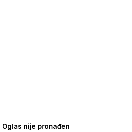
Nautička oprema
Brodski motori
Turizam
Apartmani
Sobe
Kuće za odmor
Aranžmani
Oglas nije pronađen