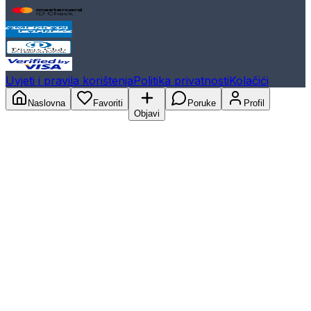
Uvjeti i pravila korištenja
Politika privatnosti
Kolačići
Naslovna
Favoriti
Poruke
Profil
Objavi