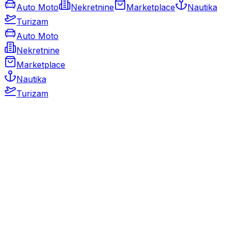
Auto Moto
Nekretnine
Marketplace
Nautika
Turizam
Auto Moto
Nekretnine
Marketplace
Nautika
Turizam
Auto Moto
Rabljeni automobili
Novi automobili
Motocikli / motori
Gospodarska vozila
Rezervni dijelovi i oprema
Kamperi i kamp prikolice