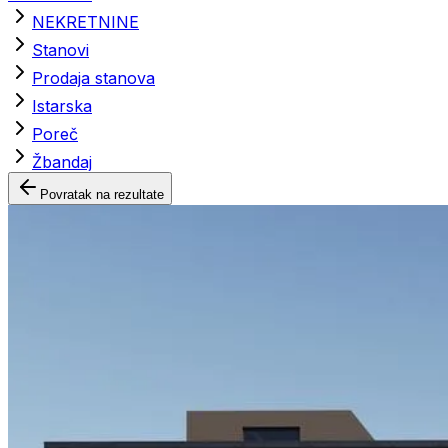
NEKRETNINE
Stanovi
Prodaja stanova
Istarska
Poreč
Žbandaj
Povratak na rezultate