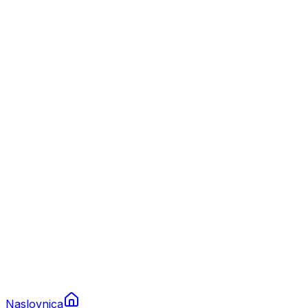
Nautika
Plovila
Charter
Prikolice za plovila
Brodski rezervni dijelovi
Nautička oprema
Brodski motori
Turizam
Apartmani
Sobe
Kuće za odmor
Aranžmani
Naslovnica