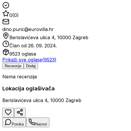
0
(
0
)
dino.puric@eurovilla.hr
Berislavićeva ulica 4, 10000 Zagreb
Član od
26. 09. 2024.
9523
oglasa
Prikaži sve oglase
(
9523
)
Recenzije
Dodaj
Nema recenzija
Lokacija oglašivača
Berislavićeva ulica 4, 10000 Zagreb
Poruka
Nazovi