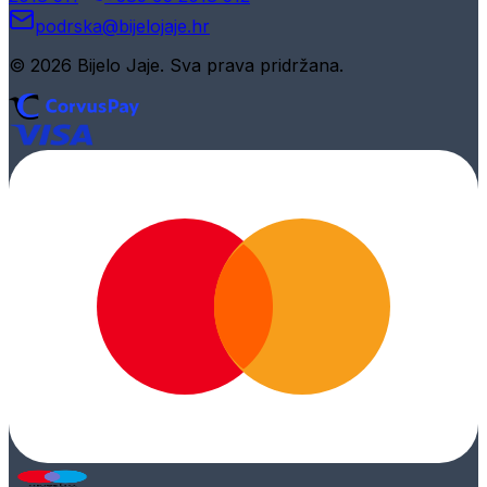
podrska@bijelojaje.hr
© 2026 Bijelo Jaje. Sva prava pridržana.