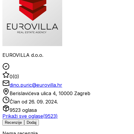
EUROVILLA d.o.o.
0
(
0
)
dino.puric@eurovilla.hr
Berislavićeva ulica 4, 10000 Zagreb
Član od
26. 09. 2024.
9523
oglasa
Prikaži sve oglase
(
9523
)
Recenzije
Dodaj
Nema recenzija