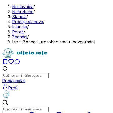
Naslovnica
/
Nekretnine
/
Stanovi
/
Prodaja stanova
/
Istarska
/
Poreč
/
Žbandaj
/
Istra, Žbandaj, trosoban stan u novogradnji
Predaj oglas
Profil