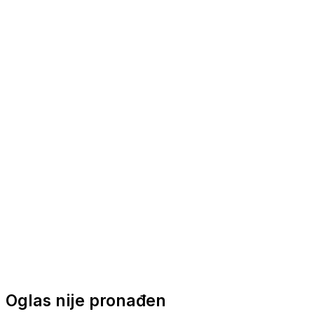
Nautička oprema
Brodski motori
Turizam
Apartmani
Sobe
Kuće za odmor
Aranžmani
Oglas nije pronađen