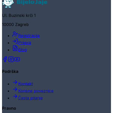
Ul. Buzinski krči 1
10000 Zagreb
Registracija
Prijava
Blog
Podrška
Kontakt
Korisne poveznice
Česta pitanja
Pravno