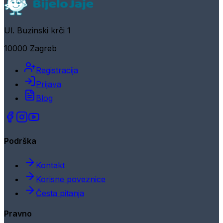
Ul. Buzinski krči 1
10000 Zagreb
Registracija
Prijava
Blog
Podrška
Kontakt
Korisne poveznice
Česta pitanja
Pravno