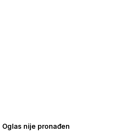
Nautička oprema
Brodski motori
Turizam
Apartmani
Sobe
Kuće za odmor
Aranžmani
Oglas nije pronađen