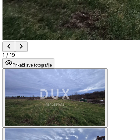
1
/
19
Prikaži sve fotografije