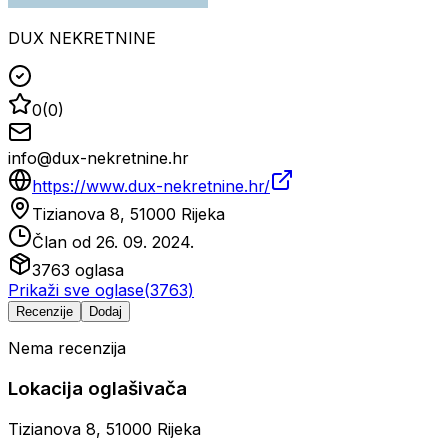
DUX NEKRETNINE
0
(
0
)
info@dux-nekretnine.hr
https://www.dux-nekretnine.hr/
Tizianova 8, 51000 Rijeka
Član od
26. 09. 2024.
3763
oglasa
Prikaži sve oglase
(
3763
)
Recenzije
Dodaj
Nema recenzija
Lokacija oglašivača
Tizianova 8, 51000 Rijeka