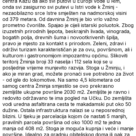
centra Kažu da ako svi putovi u Europi vode u Rim,
onda svi zasigurno svi putevi u Istri vode k Žminj -
nezaobilazno srce Istre smješten na nadmorskoj visini
od 379 metara. Od davnina Žminj je bio vrlo važno
prometno čvorište. Spajao je cijeli istarski poluotok. Zbog
izuzetnih prirodnih ljepota, beskrajnih livada, vinograda,
bogatih polja, drevnih šuma i novootkrivenih špilja,
pravo je mjesto za kontakt s prirodom. Zeleni, zdravi i
održivi turizam karakterističan je za ovu, površinom, ali i
kulturom i gastronomijom impozantnu općinu. Slikoviti
teritorij Žminja broji 33 naselja i 112 sela koji se u
posljednje vrijeme munjevito razvija. Stoga u Žminju, i
ako je miran grad, možete pronaći sve potrebno za život
- od igle do lokomotive. Na samo 4,5 kilometara od
samog centra Žminja smjestilo se ovo prekrasno
zemljište ukupne površine 2030 m2. Zemljište je ravno i
redovito održavano te ima pogled na Učku. Do zemljišta
vodi uredna asfaltirana cesta te makadamski put oko 50
dužine. Ostala infrastruktura nalazi se u neposrednoj
blizini. U tijeku je parcelacija kojom će nastati 5 manjih,
pravilnih parcela površina od oko 1000 m2 te jedna
manja od 408 m2. Stoga je moguća kupnja i veće i manje
površine. Idealno za gradnju obiteljskog doma ili pak za