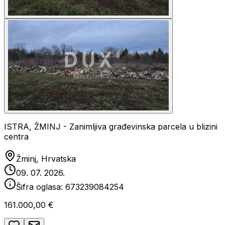
ISTRA, ŽMINJ - Zanimljiva građevinska parcela u blizini
centra
Žminj, Hrvatska
09. 07. 2026.
Šifra oglasa:
673239084254
161.000,00 €