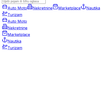
Auto Moto
Nekretnine
Marketplace
Nautika
Turizam
Auto Moto
Nekretnine
Marketplace
Nautika
Turizam
Auto Moto
Rabljeni automobili
Novi automobili
Motocikli / motori
Gospodarska vozila
Rezervni dijelovi i oprema
Kamperi i kamp prikolice