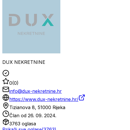
DUX NEKRETNINE
0
(
0
)
info@dux-nekretnine.hr
https://www.dux-nekretnine.hr/
Tizianova 8, 51000 Rijeka
Član od
26. 09. 2024.
3763
oglasa
Prikaži sve oglase
(
3763
)