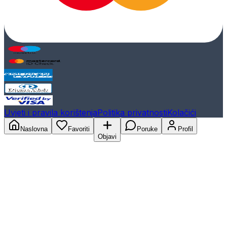
Uvjeti i pravila korištenja
Politika privatnosti
Kolačići
Naslovna
Favoriti
Poruke
Profil
Objavi