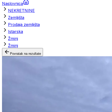
Naslovnica
NEKRETNINE
Zemljišta
Prodaja zemljišta
Istarska
Žminj
Žminj
Povratak na rezultate