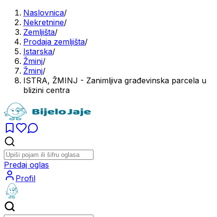
Naslovnica
/
Nekretnine
/
Zemljišta
/
Prodaja zemljišta
/
Istarska
/
Žminj
/
Žminj
/
ISTRA, ŽMINJ - Zanimljiva građevinska parcela u
blizini centra
Predaj oglas
Profil