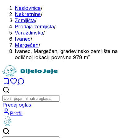
Naslovnica
/
Nekretnine
/
Zemljišta
/
Prodaja zemljišta
/
Varaždinska
/
Ivanec
/
Margečan
/
Ivanec, Margečan, građevinsko zemljište na
odličnoj lokaciji površine 978 m²
Predaj oglas
Profil