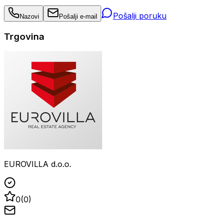
Pošalji poruku
Nazovi
Pošalji e-mail
Trgovina
EUROVILLA d.o.o.
0
(
0
)