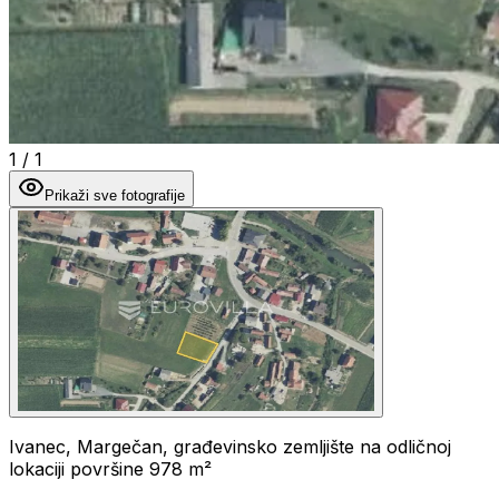
1
/
1
Prikaži sve fotografije
Ivanec, Margečan, građevinsko zemljište na odličnoj
lokaciji površine 978 m²