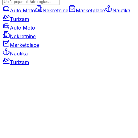
Auto Moto
Nekretnine
Marketplace
Nautika
Turizam
Auto Moto
Nekretnine
Marketplace
Nautika
Turizam
Auto Moto
Rabljeni automobili
Novi automobili
Motocikli / motori
Gospodarska vozila
Rezervni dijelovi i oprema
Kamperi i kamp prikolice