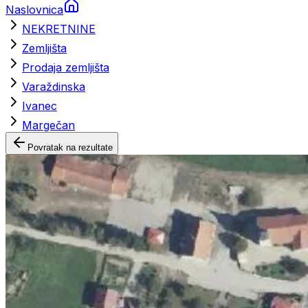
Naslovnica
NEKRETNINE
Zemljišta
Prodaja zemljišta
Varaždinska
Ivanec
Margečan
Povratak na rezultate