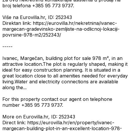
broj telefona +385 95 773 9737.
Više na Eurovilla.hr, ID: 252343
Direktan link: https://eurovilla.hr/nekretnina/ivanec-
margecan-gradevinsko-zemljiste-na-odlicnoj-lokaciji-
povrsine-978-m2/252343/
-----
Ivanec, Margečan, building plot for sale 978 m², in an
attractive location.The plot is regularly shaped, making it
ideal for easy construction planning. It is situated in a
great location close to all amenities needed for everyday
living.Water and electricity connections are available
along the...
For this property contact our agent on telephone
number +385 95 773 9737.
More on Eurovilla.hr, ID: 252343
Direct link: https://eurovilla.hr/en/property/ivanec-
margecan-building-plot-in-an-excellent-location-978-