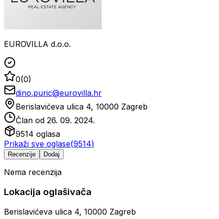
EUROVILLA d.o.o.
0
(
0
)
dino.puric@eurovilla.hr
Berislavićeva ulica 4, 10000 Zagreb
Član od
26. 09. 2024.
9514
oglasa
Prikaži sve oglase
(
9514
)
Recenzije
Dodaj
Nema recenzija
Lokacija oglašivača
Berislavićeva ulica 4, 10000 Zagreb