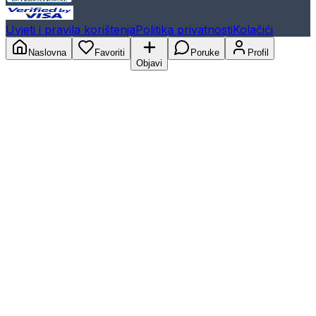
Uvjeti i pravila korištenja
Politika privatnosti
Kolačići
Naslovna
Favoriti
Poruke
Profil
Objavi