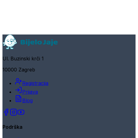
Ul. Buzinski krči 1
10000 Zagreb
Registracija
Prijava
Blog
Podrška