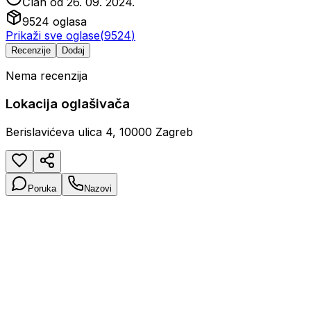
Član od
26. 09. 2024.
9524
oglasa
Prikaži sve oglase
(
9524
)
Recenzije
Dodaj
Nema recenzija
Lokacija oglašivača
Berislavićeva ulica 4, 10000 Zagreb
Poruka
Nazovi