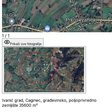
1
/
1
Prikaži sve fotografije
Ivanić grad, Caginec, građevinsko, poljoprivredno
zemljište 35600 m²