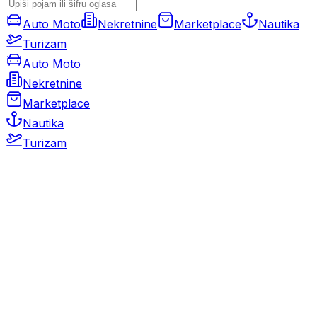
Auto Moto
Nekretnine
Marketplace
Nautika
Turizam
Auto Moto
Nekretnine
Marketplace
Nautika
Turizam
Auto Moto
Rabljeni automobili
Novi automobili
Motocikli / motori
Gospodarska vozila
Rezervni dijelovi i oprema
Kamperi i kamp prikolice