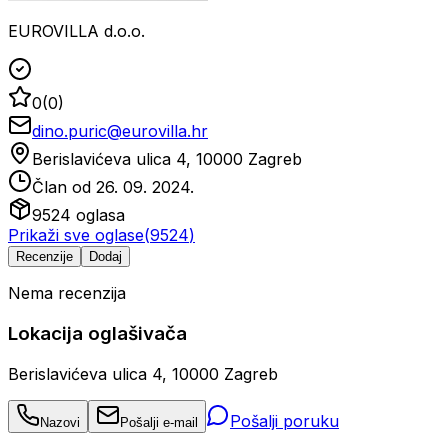
EUROVILLA d.o.o.
0
(
0
)
dino.puric@eurovilla.hr
Berislavićeva ulica 4, 10000 Zagreb
Član od
26. 09. 2024.
9524
oglasa
Prikaži sve oglase
(
9524
)
Recenzije
Dodaj
Nema recenzija
Lokacija oglašivača
Berislavićeva ulica 4, 10000 Zagreb
Pošalji poruku
Nazovi
Pošalji e-mail