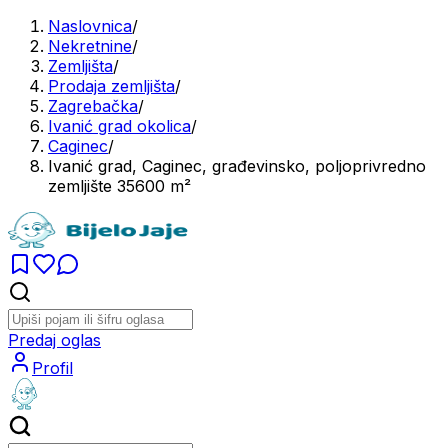
Naslovnica
/
Nekretnine
/
Zemljišta
/
Prodaja zemljišta
/
Zagrebačka
/
Ivanić grad okolica
/
Caginec
/
Ivanić grad, Caginec, građevinsko, poljoprivredno
zemljište 35600 m²
Predaj oglas
Profil