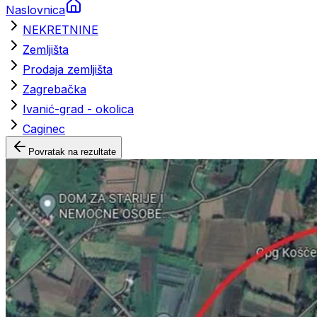
Naslovnica
NEKRETNINE
Zemljišta
Prodaja zemljišta
Zagrebačka
Ivanić-grad - okolica
Caginec
Povratak na rezultate