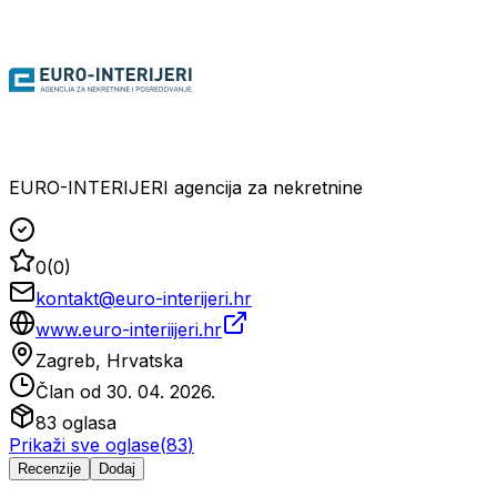
EURO-INTERIJERI agencija za nekretnine
0
(
0
)
kontakt@euro-interijeri.hr
www.euro-interiijeri.hr
Zagreb, Hrvatska
Član od
30. 04. 2026.
83
oglasa
Prikaži sve oglase
(
83
)
Recenzije
Dodaj