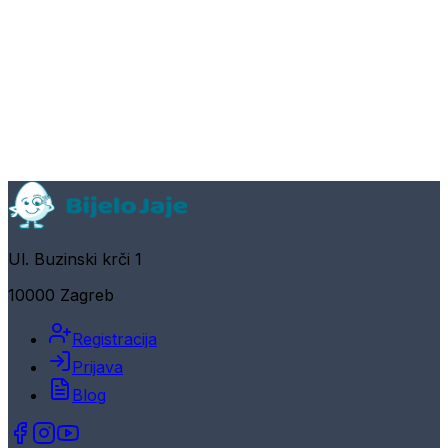
Ul. Buzinski krči 1
10000 Zagreb
Registracija
Prijava
Blog