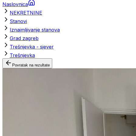
Naslovnica
NEKRETNINE
Stanovi
Iznajmljivanje stanova
Grad zagreb
Trešnjevka - sjever
Trešnjevka
Povratak na rezultate