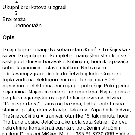
5.
Ukupni broj katova u zgradi
5
Broj etaža
Jednoetažni
Opis
Iznajmljujemo manji dvosoban stan 35 m² - Trešnjevka -
sjever Iznajmljujemo kompletno namješten stan koji se
sastoji od: dnevni boravak s kuhinjom, hodnik, spavaća
soba, kupaonica, ostava i balkon. Nalazi se u
održavanoj zgradi, dizalo do četvrtog kata. Grijanje i
topla voda na električnu energiju. Režije cca 60 €
mjesečno + električna energija po potrošnji. Polog jedna
najamnina. Najam minimalno godinu dana. ‍Najmoprimac
ne plaća agencijsku uslugu! Lokacija izvrsna, blizina
"Dom sportova" i zimskog bazena, Lidl-a, autobusna
stanica, pošta, dom zdravlja, ljekarna. Zapadni kolodvor,
Trešnjevački trg = tramvaj, otprilike 15-tak minuta hoda.
Trg bana Josipa Jelačića oko pola sata šetnje. ‍ Za ovu
nekretninu kontaktirati agenta s položenim stručnim
ispitom Domagoj Miškec Mob: +385 91 3730 099 - Viber,