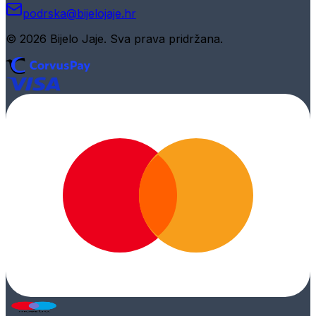
podrska@bijelojaje.hr
© 2026 Bijelo Jaje. Sva prava pridržana.