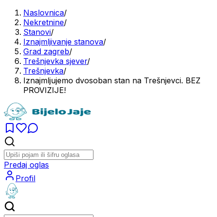
Naslovnica
/
Nekretnine
/
Stanovi
/
Iznajmljivanje stanova
/
Grad zagreb
/
Trešnjevka sjever
/
Trešnjevka
/
Iznajmljujemo dvosoban stan na Trešnjevci. BEZ
PROVIZIJE!
Predaj oglas
Profil