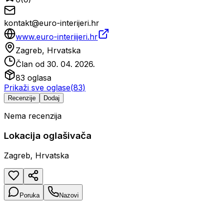
kontakt@euro-interijeri.hr
www.euro-interiijeri.hr
Zagreb, Hrvatska
Član od
30. 04. 2026.
83
oglasa
Prikaži sve oglase
(
83
)
Recenzije
Dodaj
Nema recenzija
Lokacija oglašivača
Zagreb, Hrvatska
Poruka
Nazovi