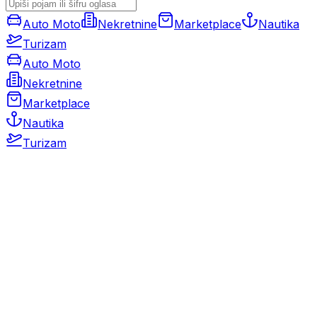
Auto Moto
Nekretnine
Marketplace
Nautika
Turizam
Auto Moto
Nekretnine
Marketplace
Nautika
Turizam
Auto Moto
Rabljeni automobili
Novi automobili
Motocikli / motori
Gospodarska vozila
Rezervni dijelovi i oprema
Kamperi i kamp prikolice