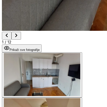
1
/
12
Prikaži sve fotografije