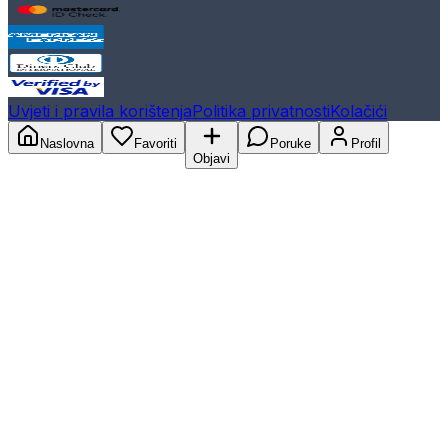
Uvjeti i pravila korištenja
Politika privatnosti
Kolačići
Naslovna
Favoriti
Poruke
Profil
Objavi