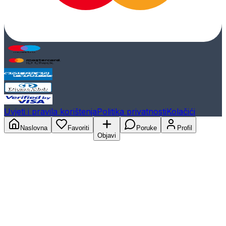
Uvjeti i pravila korištenja
Politika privatnosti
Kolačići
Naslovna
Favoriti
Poruke
Profil
Objavi