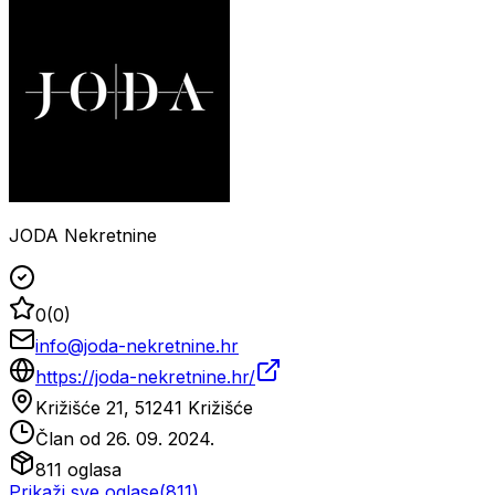
JODA Nekretnine
0
(
0
)
info@joda-nekretnine.hr
https://joda-nekretnine.hr/
Križišće 21, 51241 Križišće
Član od
26. 09. 2024.
811
oglasa
Prikaži sve oglase
(
811
)