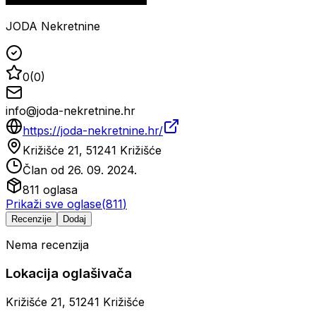
JODA Nekretnine
0
(
0
)
info@joda-nekretnine.hr
https://joda-nekretnine.hr/
Križišće 21, 51241 Križišće
Član od
26. 09. 2024.
811
oglasa
Prikaži sve oglase
(
811
)
Recenzije
Dodaj
Nema recenzija
Lokacija oglašivača
Križišće 21, 51241 Križišće