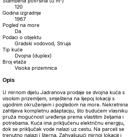
Stambena površina (u m²)
120
Godina izgradnje
1967
Pogled na more
Da
Podaci o objektu
Gradski vodovod, Struja
Tip kuće
Dvojna (duplex)
Broj etaža
Visoka prizemnica
Opis
U mirnom dijelu Jadranova prodaje se dvojna kuća s
visokim prizemljem, smještena na lijepoj lokaciji s
ugodnim okruženjem i pogledom na more. Nekretnina
zahtijeva kompletnu adaptaciju, što budućem vlasniku
pruža mogućnost uređenja prema vlastitim željama i
potrebama. Kuća ima priključenu električnu energiju,
dok se priključak vode nalazi uz cestu. Na parceli se
trenutno nalazi i šterna. Zahvaljujući mirnoj lokaciji i