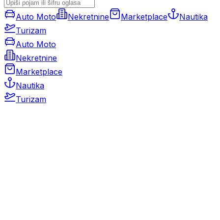
Auto Moto
Nekretnine
Marketplace
Nautika
Turizam
Auto Moto
Nekretnine
Marketplace
Nautika
Turizam
Auto Moto
Rabljeni automobili
Novi automobili
Motocikli / motori
Gospodarska vozila
Rezervni dijelovi i oprema
Kamperi i kamp prikolice