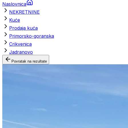
Naslovnica
NEKRETNINE
Kuće
Prodaja kuća
Primorsko-goranska
Crikvenica
Jadranovo
Povratak na rezultate