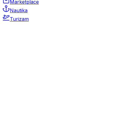
Marketplace
Nautika
Turizam
Auto Moto
Rabljeni automobili
Novi automobili
Motocikli / motori
Gospodarska vozila
Rezervni dijelovi i oprema
Kamperi i kamp prikolice
Oldtimeri
Karambolirani automobili
Nekretnine