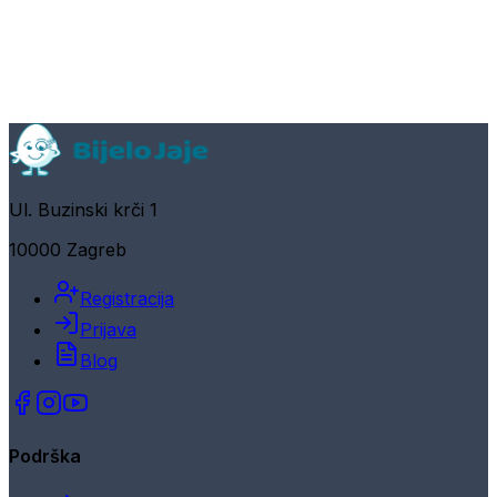
Ul. Buzinski krči 1
10000 Zagreb
Registracija
Prijava
Blog
Podrška