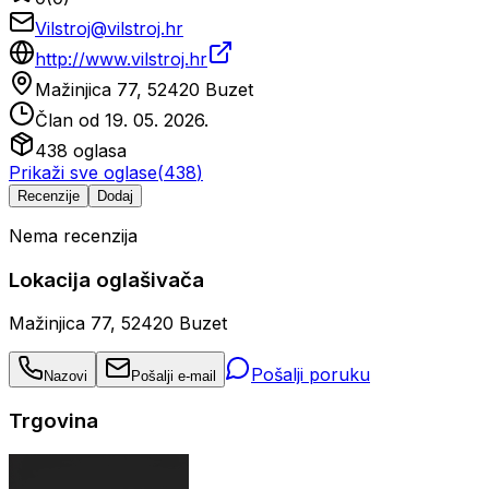
Vilstroj@vilstroj.hr
http://www.vilstroj.hr
Mažinjica 77, 52420 Buzet
Član od
19. 05. 2026.
438
oglasa
Prikaži sve oglase
(
438
)
Recenzije
Dodaj
Nema recenzija
Lokacija oglašivača
Mažinjica 77, 52420 Buzet
Pošalji poruku
Nazovi
Pošalji e-mail
Trgovina