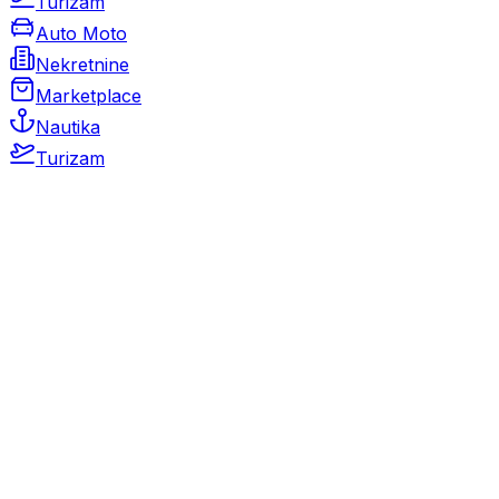
Turizam
Auto Moto
Nekretnine
Marketplace
Nautika
Turizam
Auto Moto
Rabljeni automobili
Novi automobili
Motocikli / motori
Gospodarska vozila
Rezervni dijelovi i oprema
Kamperi i kamp prikolice
Oldtimeri
Karambolirani automobili