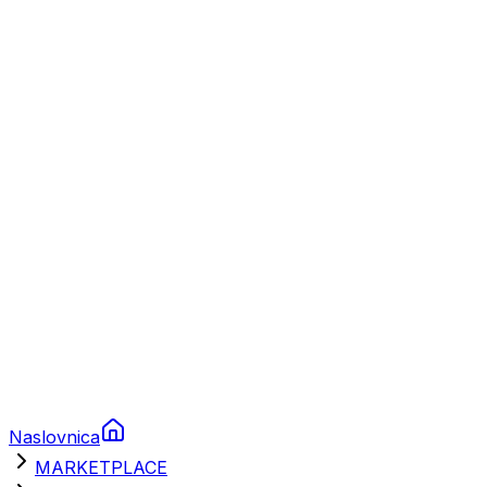
Plovila
Charter
Prikolice za plovila
Brodski rezervni dijelovi
Nautička oprema
Brodski motori
Turizam
Apartmani
Sobe
Kuće za odmor
Aranžmani
Naslovnica
MARKETPLACE