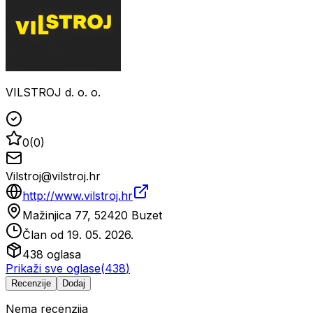
VILSTROJ d. o. o.
0
(
0
)
Vilstroj@vilstroj.hr
http://www.vilstroj.hr
Mažinjica 77, 52420 Buzet
Član od
19. 05. 2026.
438
oglasa
Prikaži sve oglase
(
438
)
Recenzije
Dodaj
Nema recenzija