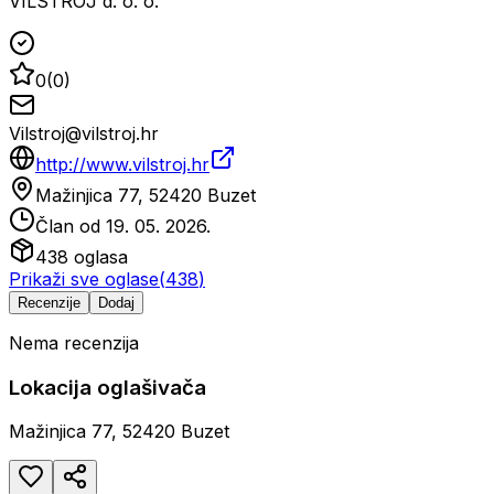
VILSTROJ d. o. o.
0
(
0
)
Vilstroj@vilstroj.hr
http://www.vilstroj.hr
Mažinjica 77, 52420 Buzet
Član od
19. 05. 2026.
438
oglasa
Prikaži sve oglase
(
438
)
Recenzije
Dodaj
Nema recenzija
Lokacija oglašivača
Mažinjica 77, 52420 Buzet