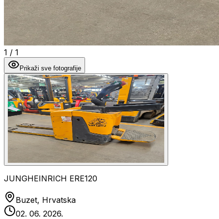
1
/
1
Prikaži sve fotografije
JUNGHEINRICH ERE120
Buzet, Hrvatska
02. 06. 2026.