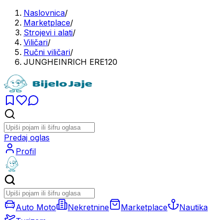
Naslovnica
/
Marketplace
/
Strojevi i alati
/
Viličari
/
Ručni viličari
/
JUNGHEINRICH ERE120
Predaj oglas
Profil
Auto Moto
Nekretnine
Marketplace
Nautika