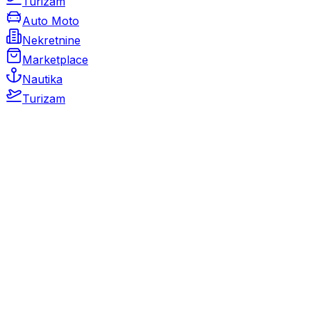
Turizam
Auto Moto
Nekretnine
Marketplace
Nautika
Turizam
Auto Moto
Rabljeni automobili
Novi automobili
Motocikli / motori
Gospodarska vozila
Rezervni dijelovi i oprema
Kamperi i kamp prikolice
Oldtimeri
Karambolirani automobili