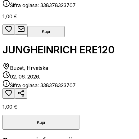
Šifra oglasa:
338378323707
1,00 €
Kupi
JUNGHEINRICH ERE120
Buzet, Hrvatska
02. 06. 2026.
Šifra oglasa:
338378323707
1,00 €
Kupi