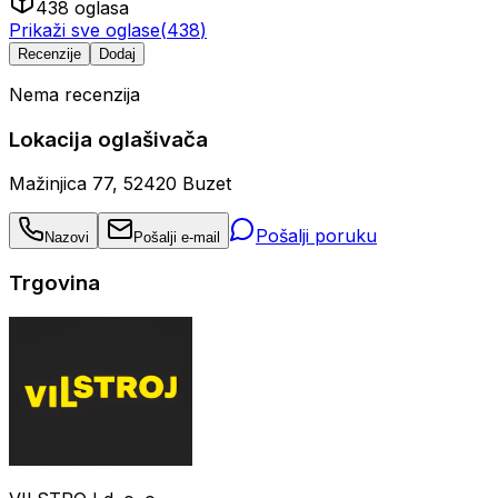
438
oglasa
Prikaži sve oglase
(
438
)
Recenzije
Dodaj
Nema recenzija
Lokacija oglašivača
Mažinjica 77, 52420 Buzet
Pošalji poruku
Nazovi
Pošalji e-mail
Trgovina