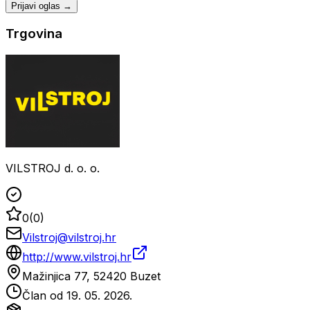
Prijavi oglas →
Trgovina
VILSTROJ d. o. o.
0
(
0
)
Vilstroj@vilstroj.hr
http://www.vilstroj.hr
Mažinjica 77, 52420 Buzet
Član od
19. 05. 2026.