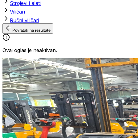
Strojevi i alati
Viličari
Ručni viličari
Povratak na rezultate
Ovaj oglas je neaktivan.