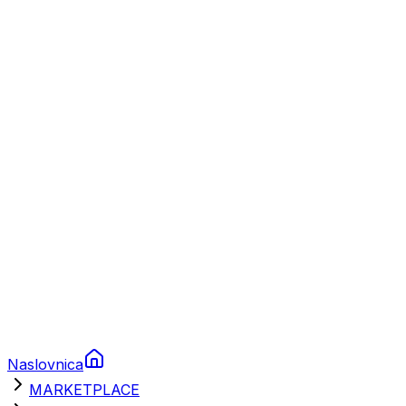
Plovila
Charter
Prikolice za plovila
Brodski rezervni dijelovi
Nautička oprema
Brodski motori
Turizam
Apartmani
Sobe
Kuće za odmor
Aranžmani
Naslovnica
MARKETPLACE