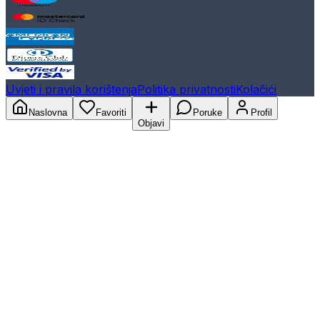
Uvjeti i pravila korištenja
Politika privatnosti
Kolačići
Naslovna
Favoriti
Poruke
Profil
Objavi