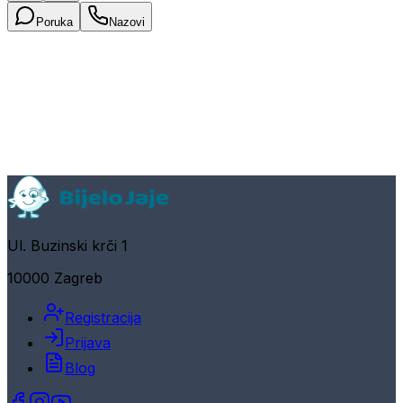
Poruka
Nazovi
Ul. Buzinski krči 1
10000 Zagreb
Registracija
Prijava
Blog