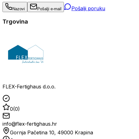
Pošalji poruku
Nazovi
Pošalji e-mail
Trgovina
FLEX-Fertighaus d.o.o.
0
(
0
)
info@flex-fertighaus.hr
Gornja Pačetina 10, 49000 Krapina