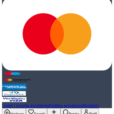
Uvjeti i pravila korištenja
Politika privatnosti
Kolačići
Naslovna
Favoriti
Poruke
Profil