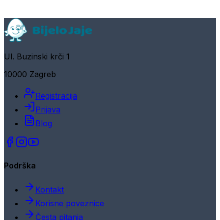
Ul. Buzinski krči 1
10000 Zagreb
Registracija
Prijava
Blog
Podrška
Kontakt
Korisne poveznice
Česta pitanja