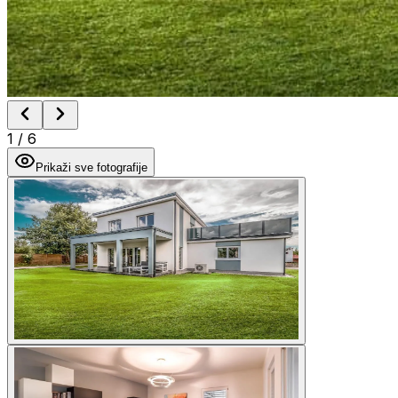
1
/
6
Prikaži sve fotografije