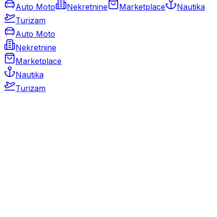
Auto Moto
Nekretnine
Marketplace
Nautika
Turizam
Auto Moto
Nekretnine
Marketplace
Nautika
Turizam
Auto Moto
Rabljeni automobili
Novi automobili
Motocikli / motori
Gospodarska vozila
Rezervni dijelovi i oprema
Kamperi i kamp prikolice