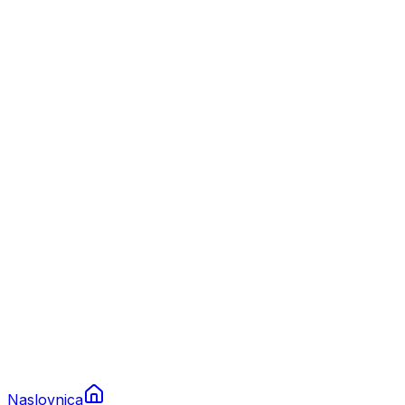
Nautika
Plovila
Charter
Prikolice za plovila
Brodski rezervni dijelovi
Nautička oprema
Brodski motori
Turizam
Apartmani
Sobe
Kuće za odmor
Aranžmani
Naslovnica