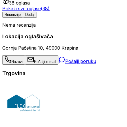
38
oglasa
Prikaži sve oglase
(
38
)
Recenzije
Dodaj
Nema recenzija
Lokacija oglašivača
Gornja Pačetina 10, 49000 Krapina
Pošalji poruku
Nazovi
Pošalji e-mail
Trgovina