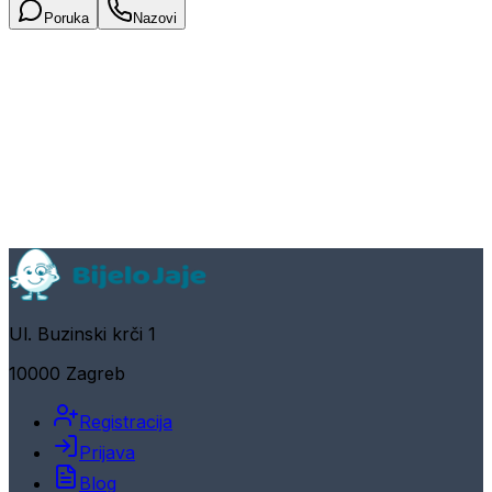
Poruka
Nazovi
Ul. Buzinski krči 1
10000 Zagreb
Registracija
Prijava
Blog