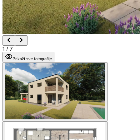
1
/
7
Prikaži sve fotografije