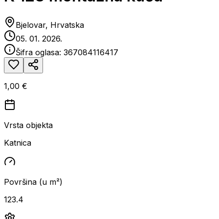
Bjelovar, Hrvatska
05. 01. 2026.
Šifra oglasa:
367084116417
1,00 €
Vrsta objekta
Katnica
Površina (u m²)
123.4