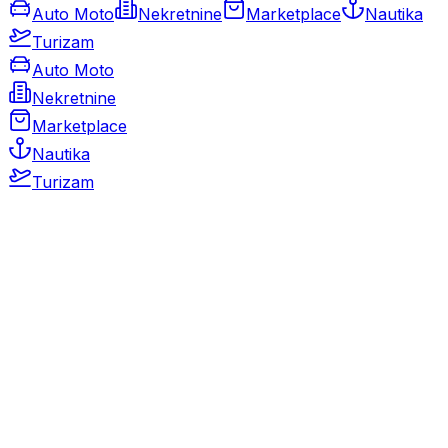
Auto Moto
Nekretnine
Marketplace
Nautika
Turizam
Auto Moto
Nekretnine
Marketplace
Nautika
Turizam
Auto Moto
Rabljeni automobili
Novi automobili
Motocikli / motori
Gospodarska vozila
Rezervni dijelovi i oprema
Kamperi i kamp prikolice