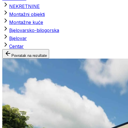
NEKRETNINE
Montažni objekti
Montažne kuće
Bjelovarsko-bilogorska
Bjelovar
Centar
Povratak na rezultate