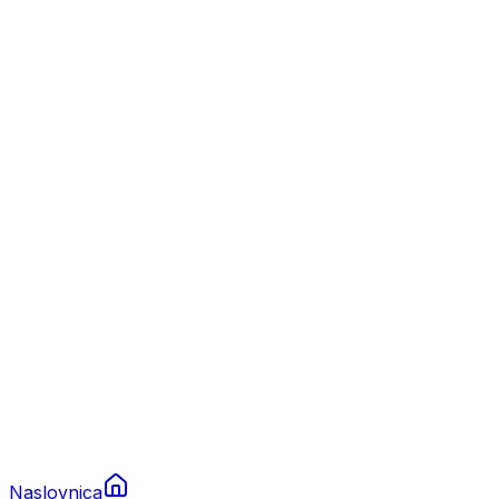
Nautika
Plovila
Charter
Prikolice za plovila
Brodski rezervni dijelovi
Nautička oprema
Brodski motori
Turizam
Apartmani
Sobe
Kuće za odmor
Aranžmani
Naslovnica