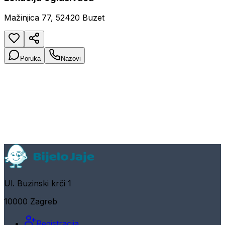
Mažinjica 77, 52420 Buzet
Poruka
Nazovi
Ul. Buzinski krči 1
10000 Zagreb
Registracija