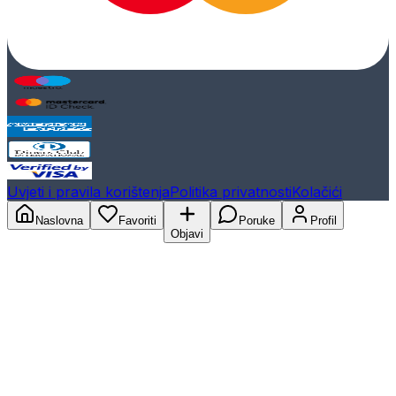
Uvjeti i pravila korištenja
Politika privatnosti
Kolačići
Naslovna
Favoriti
Poruke
Profil
Objavi