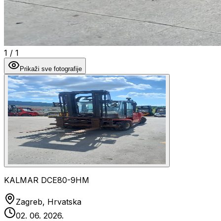
1
/
1
Prikaži sve fotografije
KALMAR DCE80-9HM
Zagreb, Hrvatska
02. 06. 2026.