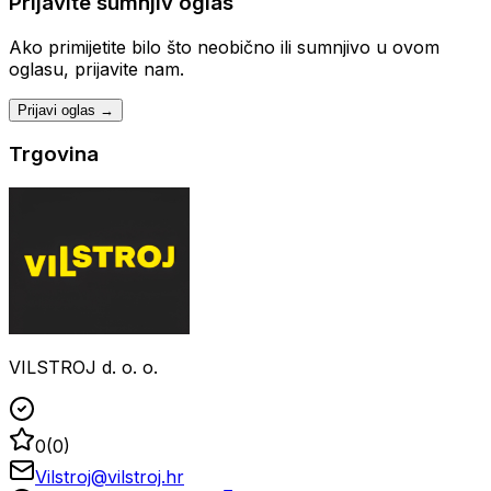
Prijavite sumnjiv oglas
Ako primijetite bilo što neobično ili sumnjivo u ovom
oglasu, prijavite nam.
Prijavi oglas →
Trgovina
VILSTROJ d. o. o.
0
(
0
)
Vilstroj@vilstroj.hr