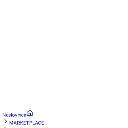
Plovila
Charter
Prikolice za plovila
Brodski rezervni dijelovi
Nautička oprema
Brodski motori
Turizam
Apartmani
Sobe
Kuće za odmor
Aranžmani
Naslovnica
MARKETPLACE