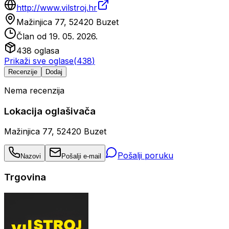
http://www.vilstroj.hr
Mažinjica 77, 52420 Buzet
Član od
19. 05. 2026.
438
oglasa
Prikaži sve oglase
(
438
)
Recenzije
Dodaj
Nema recenzija
Lokacija oglašivača
Mažinjica 77, 52420 Buzet
Pošalji poruku
Nazovi
Pošalji e-mail
Trgovina