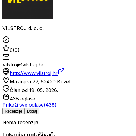
VILSTROJ d. o. o.
0
(
0
)
Vilstroj@vilstroj.hr
http://www.vilstroj.hr
Mažinjica 77, 52420 Buzet
Član od
19. 05. 2026.
438
oglasa
Prikaži sve oglase
(
438
)
Recenzije
Dodaj
Nema recenzija
Lokacija oglašivača