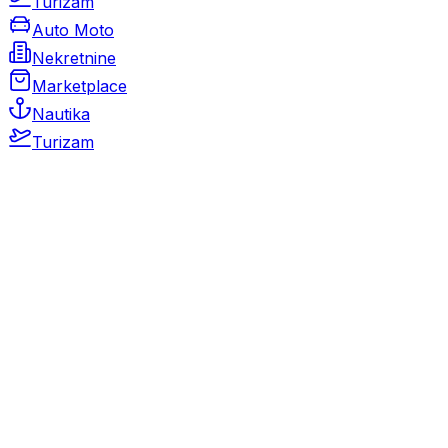
Turizam
Auto Moto
Nekretnine
Marketplace
Nautika
Turizam
Auto Moto
Rabljeni automobili
Novi automobili
Motocikli / motori
Gospodarska vozila
Rezervni dijelovi i oprema
Kamperi i kamp prikolice
Oldtimeri
Karambolirani automobili