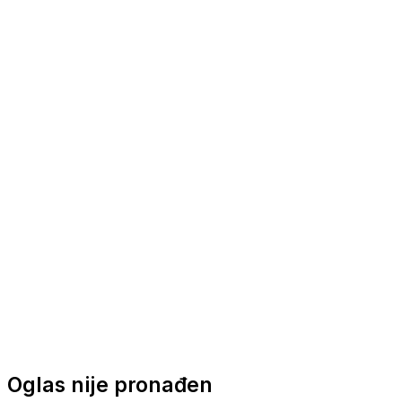
Nautička oprema
Brodski motori
Turizam
Apartmani
Sobe
Kuće za odmor
Aranžmani
Oglas nije pronađen