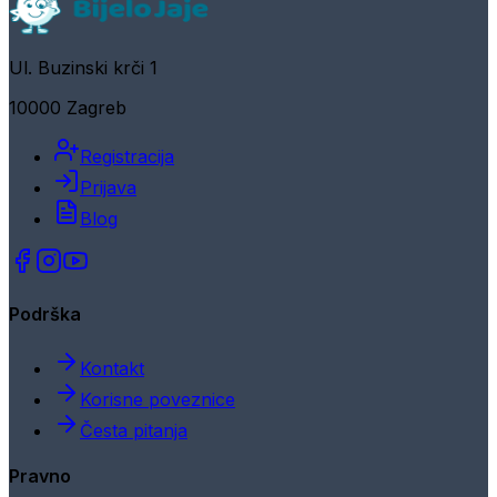
Ul. Buzinski krči 1
10000 Zagreb
Registracija
Prijava
Blog
Podrška
Kontakt
Korisne poveznice
Česta pitanja
Pravno