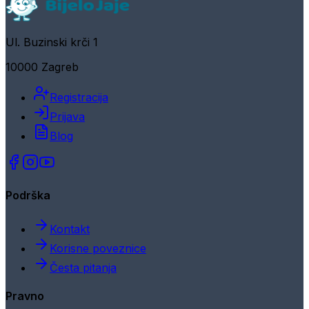
Ul. Buzinski krči 1
10000 Zagreb
Registracija
Prijava
Blog
Podrška
Kontakt
Korisne poveznice
Česta pitanja
Pravno