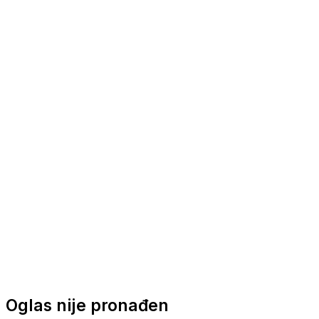
Nautička oprema
Brodski motori
Turizam
Apartmani
Sobe
Kuće za odmor
Aranžmani
Oglas nije pronađen