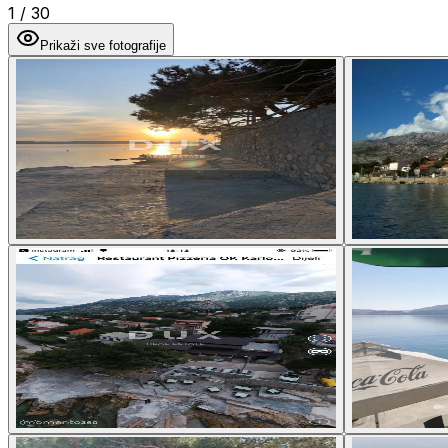
1
/
30
Prikaži sve fotografije