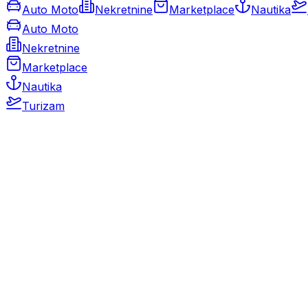
Auto Moto
Nekretnine
Marketplace
Nautika
Auto Moto
Nekretnine
Marketplace
Nautika
Turizam
Auto Moto
Rabljeni automobili
Novi automobili
Motocikli / motori
Gospodarska vozila
Rezervni dijelovi i oprema
Kamperi i kamp prikolice
Oldtimeri