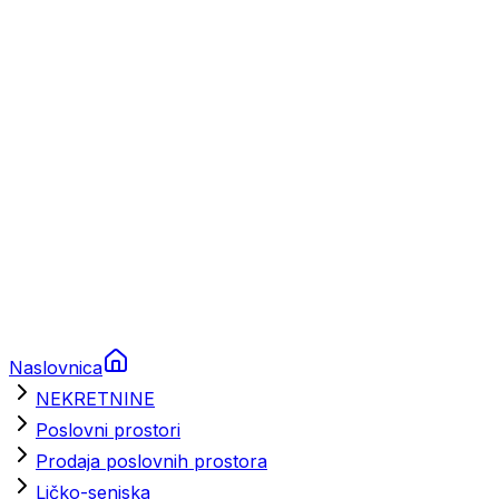
Prikolice za plovila
Brodski rezervni dijelovi
Nautička oprema
Brodski motori
Turizam
Apartmani
Sobe
Kuće za odmor
Aranžmani
Naslovnica
NEKRETNINE
Poslovni prostori
Prodaja poslovnih prostora
Ličko-senjska