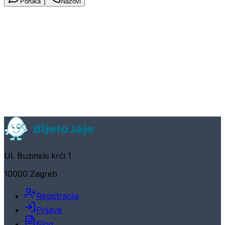
Poruka
Nazovi
Ul. Buzinski krči 1
10000 Zagreb
Registracija
Prijava
Blog