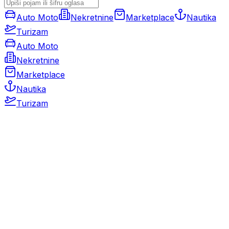
Auto Moto
Nekretnine
Marketplace
Nautika
Turizam
Auto Moto
Nekretnine
Marketplace
Nautika
Turizam
Auto Moto
Rabljeni automobili
Novi automobili
Motocikli / motori
Gospodarska vozila
Rezervni dijelovi i oprema
Kamperi i kamp prikolice