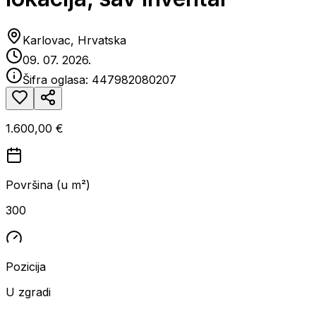
Karlovac, Hrvatska
09. 07. 2026.
Šifra oglasa:
447982080207
1.600,00 €
Površina (u m²)
300
Pozicija
U zgradi