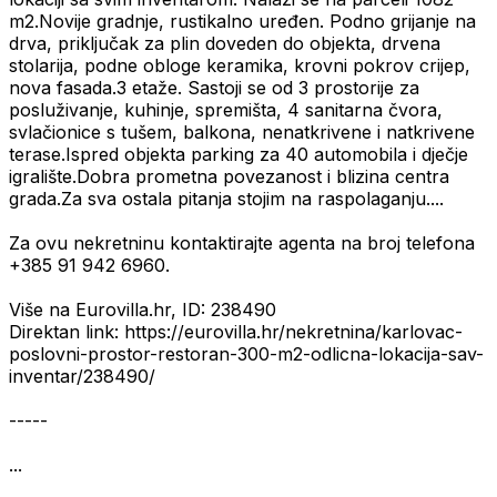
m2.Novije gradnje, rustikalno uređen. Podno grijanje na
drva, priključak za plin doveden do objekta, drvena
stolarija, podne obloge keramika, krovni pokrov crijep,
nova fasada.3 etaže. Sastoji se od 3 prostorije za
posluživanje, kuhinje, spremišta, 4 sanitarna čvora,
svlačionice s tušem, balkona, nenatkrivene i natkrivene
terase.Ispred objekta parking za 40 automobila i dječje
igralište.Dobra prometna povezanost i blizina centra
grada.Za sva ostala pitanja stojim na raspolaganju....
Za ovu nekretninu kontaktirajte agenta na broj telefona
+385 91 942 6960.
Više na Eurovilla.hr, ID: 238490
Direktan link: https://eurovilla.hr/nekretnina/karlovac-
poslovni-prostor-restoran-300-m2-odlicna-lokacija-sav-
inventar/238490/
-----
...