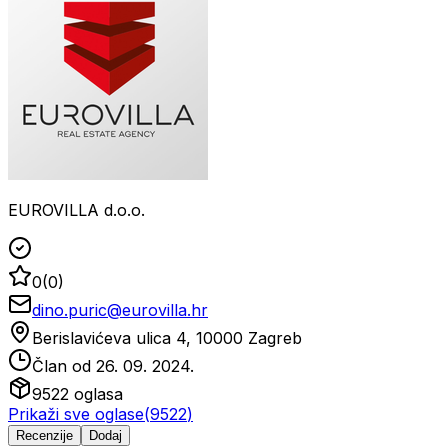
EUROVILLA d.o.o.
0
(
0
)
dino.puric@eurovilla.hr
Berislavićeva ulica 4, 10000 Zagreb
Član od
26. 09. 2024.
9522
oglasa
Prikaži sve oglase
(
9522
)
Recenzije
Dodaj