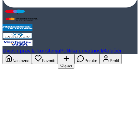
Uvjeti i pravila korištenja
Politika privatnosti
Kolačići
Naslovna
Favoriti
Poruke
Profil
Objavi