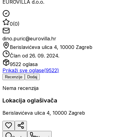
EUROVILLA d.o.o.
0
(
0
)
dino.puric@eurovilla.hr
Berislavićeva ulica 4, 10000 Zagreb
Član od
26. 09. 2024.
9522
oglasa
Prikaži sve oglase
(
9522
)
Recenzije
Dodaj
Nema recenzija
Lokacija oglašivača
Berislavićeva ulica 4, 10000 Zagreb