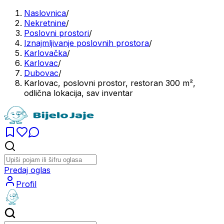
Naslovnica
/
Nekretnine
/
Poslovni prostori
/
Iznajmljivanje poslovnih prostora
/
Karlovačka
/
Karlovac
/
Dubovac
/
Karlovac, poslovni prostor, restoran 300 m²,
odlična lokacija, sav inventar
Predaj oglas
Profil