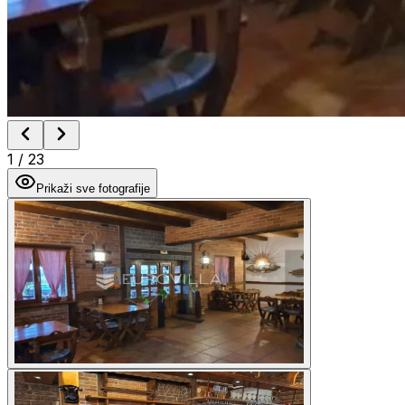
1
/
23
Prikaži sve fotografije