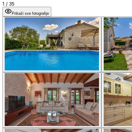
1
/
35
Prikaži sve fotografije