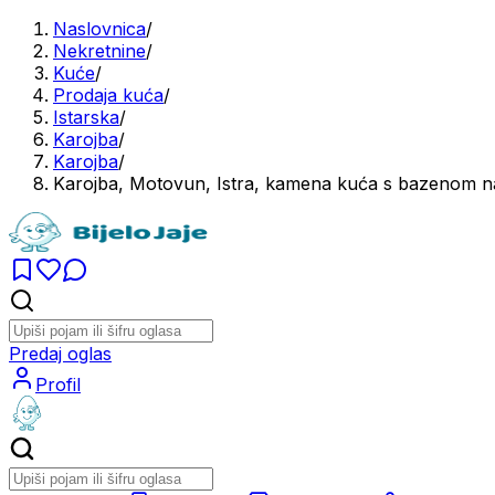
Naslovnica
/
Nekretnine
/
Kuće
/
Prodaja kuća
/
Istarska
/
Karojba
/
Karojba
/
Karojba, Motovun, Istra, kamena kuća s bazenom n
Predaj oglas
Profil