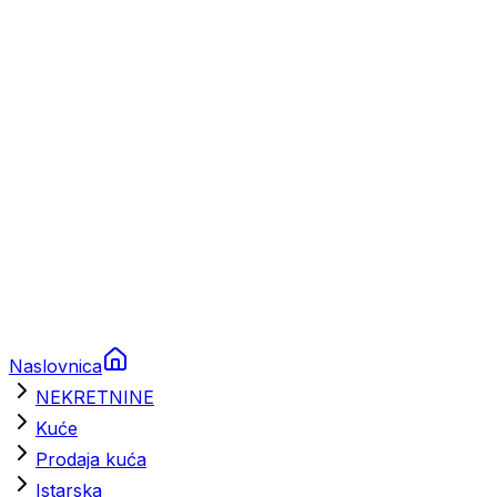
Prikolice za plovila
Brodski rezervni dijelovi
Nautička oprema
Brodski motori
Turizam
Apartmani
Sobe
Kuće za odmor
Aranžmani
Naslovnica
NEKRETNINE
Kuće
Prodaja kuća
Istarska