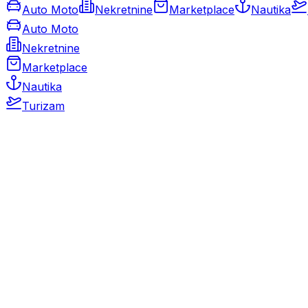
Auto Moto
Nekretnine
Marketplace
Nautika
Auto Moto
Nekretnine
Marketplace
Nautika
Turizam
Auto Moto
Rabljeni automobili
Novi automobili
Motocikli / motori
Gospodarska vozila
Rezervni dijelovi i oprema
Kamperi i kamp prikolice
Oldtimeri