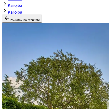
Karojba
Karojba
Povratak na rezultate